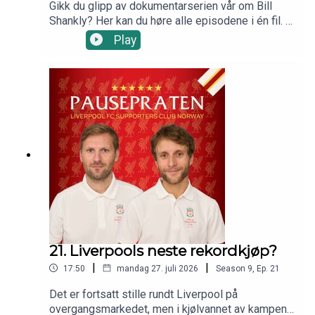
Gikk du glipp av dokumentarserien vår om Bill
Shankly? Her kan du høre alle episodene i én fil. I
«Hele historien om Bill Shankly» reiser vi til
Play
Glenbuck og det som er igjen av Shanklys
hjembygd. Der møter vi Barbara Alexander,
Shanklys niese, som forteller om livet i den
fattige men vidunderlige landsbyen.Vi snakker
også med Jon Colman om Shanklys tid som
spiller i Carlisle United, og Ian Rigby om Preston
North End – klubben hvor Shankly avsluttet sin
karriere som spiller, på ganske bittert
vis.Skottens første møte med manageryrket ble
krevende. Han opererte med syltynne budsjetter,
men det hindret ikke ham eller Carlisle,
Workington og Grimsby med å la seg engasjere.
Han fikk oppmerksomheten til styreformann i
Liverpool som ønsket han til LFC. Der vekket han
21. Liverpools neste rekordkjøp?
den sovende kjempen. Jobben ble
|
|
17:50
mandag 27. juli 2026
Season
9
,
Ep.
21
altoppslukende, og det gikk ut over
familien.Sommeren 1974 sa Shankly opp.
Det er fortsatt stille rundt Liverpool på
Barnebarn Karen Gill forteller om Shanklys tid
overgangsmarkedet, men i kjølvannet av kampen