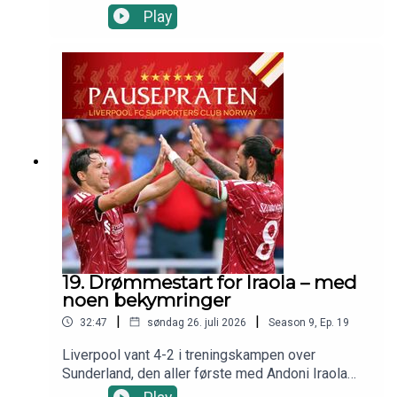
etter fotballen, om skuffelsen, om sorgen etter
mot Sunderland har Bradley Barcola-ryktene skutt
Play
hans brå bortgang og hvor rørende det var å se
fart. Jens Bessesen og Arild Skjæveland snakker
både røde og blå i begravelsen.Musikk:Intro og
om det mulige rekordkjøpet, reaksjoner etter
avslutningsmusikk: The Epic 2 by Rafael KruxLink:
Andoni Iraolas første treningskamp og status
https://filmmusic.io/song/5384-the-epic-2-
med under fire uker igjen til sesongstart. 00:30
License:
Blir det noe av Barcola-kjøpet?06:28 Reaksjoner
http://creativecommons.org/licenses/by/4.0/Mu
etter første kamp11:03 Harvey Elliott13:13
sic promoted on https://www.chosic.com/free-
Spillere tilbake i trening15:40 Resten av
music/all/Lark in the Morning. The Atholl
sommerkampene
Highlanders - SláinteLark in the Morning. The
Atholl Highlanders by Sláinte |
https://freemusicarchive.org/music/SlinteMusic
promoted by https://www.chosic.com/free-
music/all/Creative Commons CC BY-SA
3.0https://creativecommons.org/licenses/by-
19. Drømmestart for Iraola – med
sa/3.0/Olexy - Morning in the ForestMorning in
noen bekymringer
the forest by Olexy | https://lesfm.net/Music
promoted by https://www.chosic.com/free-
|
|
32:47
søndag 26. juli 2026
Season
9
,
Ep.
19
music/all/Creative Commons CC BY
3.0https://creativecommons.org/licenses/by/3.0
Liverpool vant 4-2 i treningskampen over
/Kevin MacLeod - Sneaky AdventureSneaky
Sunderland, den aller første med Andoni Iraola
Adventure by Kevin MacLeod |
som hovedtrener. Mari Lunde var på plass i