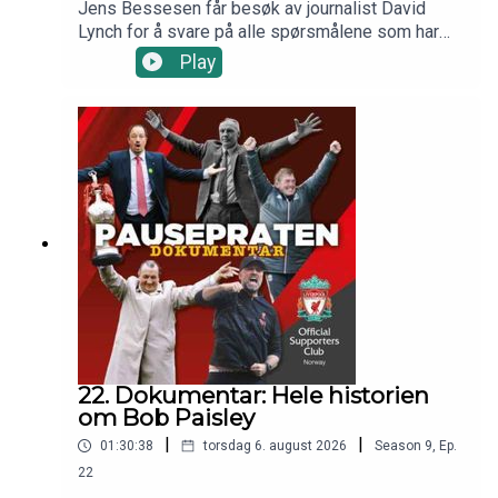
Jens Bessesen får besøk av journalist David
Lynch for å svare på alle spørsmålene som har
Liverpool.nos spillerbørsskala
kommet inn fra Pausepratens lyttere. I del 1 av
Play
10: Magisk
Q&A med David Lynch snakker vi om Ibrahim
Mbaye, Bradley Barcola, Cody Gakpo og mye
9: Fantastisk
annet knyttet til Liverpools overgangsvindu og
ståa før sesongstart. 01:13 Siste nytt om Mbaye
8: Imponerende
og Barcola06:57 Andre kandidater enn Barcola og
Mbaye?09:55 Norske spillere som
7: Solid
imponerte12:38 Blir det kjøp av ny
forsvarsspiller? 25:35 Hvorfor går det tregt på
6: På det jevne
overgangsmarkedet? 29:43 Gakpo til Tottenham?
5: Under pari
4: Skuffende
3: Veldig dårlig
22. Dokumentar: Hele historien
om Bob Paisley
2: Elendig
|
|
01:30:38
torsdag 6. august 2026
Season
9
,
Ep.
22
1: Katastrofalt dårlig