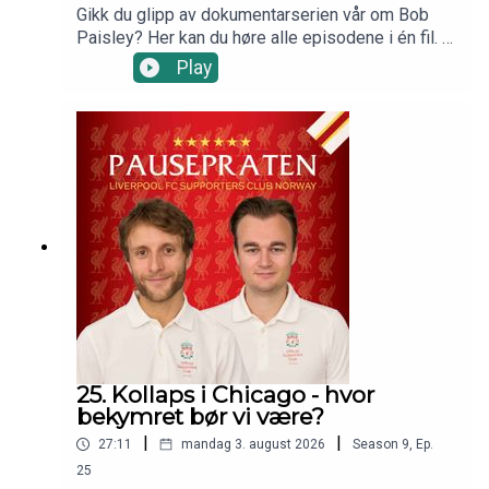
Gikk du glipp av dokumentarserien vår om Bob
Paisley? Her kan du høre alle episodene i én fil. I
«Hele historien om Bob Paisley» hører vi om
Play
Paisleys fotballbesettelse fra en tidlig alder, og
hvordan onkelen hans som var slakter kunne
hjelpe han med improviserte fotballer. Et liv i
relativ fattigdom gjorde han kjapp til beins, og
faren som var desperat etter å holde han unna
gruvene var en stor støttespiller.Forfatter John
Williams blir med på å fortelle historien om
Paisleys første år, om veien til Liverpool, og om
årene i krigen. I 1944 kjørte Paisley tanks inn i
Roma da byen ble frigjort fra nazistene. Det var
en dag han husket godt senere i livet, da
Liverpool vant Europacupen i Roma.Så reiser vi
tilbake til 1974 og sjokket som var Bill Shanklys
oppsigelse, og en nølende Paisley som ble
25. Kollaps i Chicago - hvor
manager. Paisley var litt beskjeden, og kunne ikke
bekymret bør vi være?
erstatte Shankly i personlighet – men i
|
|
27:11
mandag 3. august 2026
Season
9
,
Ep.
trofeer.Supporterklubbens egen Pål Christian
Møller og forfatter John Williams forteller om
25