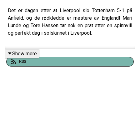
Det er dagen etter at Liverpool slo Tottenham 5-1 på
Anfield, og de rødkledde er mestere av England! Mari
Lunde og Tore Hansen tar nok en prat etter en spinnvill
og perfekt dag i solskinnet i Liverpool.
Show more
Her er temaene:
RSS
00:30 Liverpool er ligamestere
05:40 Dette skriver de engelske avisene
10:50 20 ligagull
12:00 «Jeg klarer ikke prate»
13:00 En veldig bra kamp
19:00 Blir det rotering i de siste fire kampene?