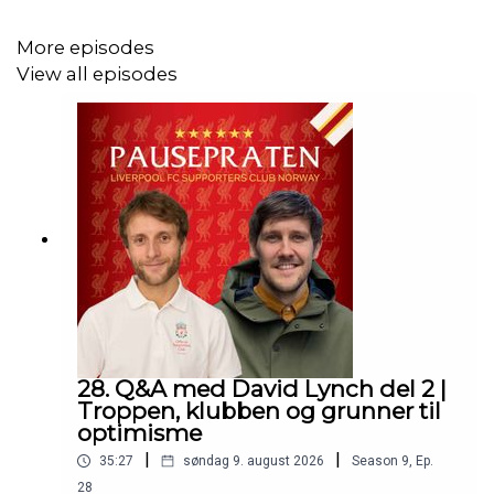
23:20 Parade-informasjon
More episodes
View all episodes
Intromusikk Pausepraten: The Epic 2 by Rafael Krux
Link: https://filmmusic.io/song/5384-the-epic-2-
License: http://creativecommons.org/licenses/by/4.0/
Music promoted on https://www.chosic.com/free-
music/all/
28. Q&A med David Lynch del 2 |
Troppen, klubben og grunner til
optimisme
|
|
35:27
søndag 9. august 2026
Season
9
,
Ep.
28