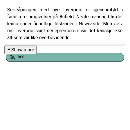
Serieåpningen med nye Liverpool er gjennomført i
familiære omgivelser på Anfield. Neste mandag blir det
kamp under fiendtlige tilstander i Newcastle. Men selv
om Liverpool vant seriepremieren, var det kanskje ikke
alt som var like overbevisende.
Show more
RSS
I denne ukens Liverpool.no Pausepraten har Arve
Vassbotten med seg Stefan Fosse og Torbjørn Flatin.
I del 1 snakker vi mye om midtbanen og backene, og i
del 2 som kommer seinere i uka snakker vi om angrepet,
midtforsvaret og alle omstillingene i laget.
Her er temaene i del 1