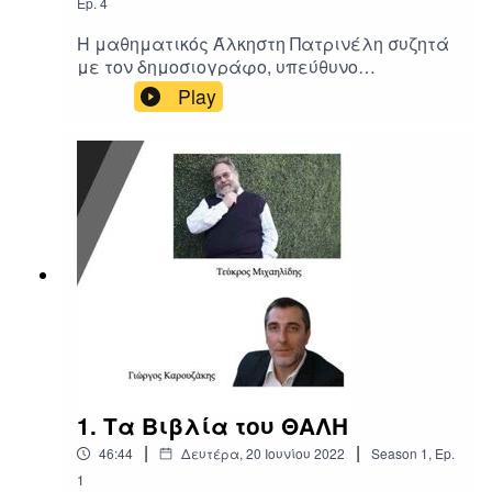
Ep.
4
Η μαθηματικός Άλκηστη Πατρινέλη συζητά
με τον δημοσιογράφο, υπεύθυνο
προγραμμάτων της ομάδας ΘΑΛΗΣ +
Play
ΦΙΛΟΙ, Γιώργο Καρουζάκη, για τους
διαφορετικούς τρόπους διδασκαλίας των
μαθηματικών εντός και εκτός σχολικού
προγράμματος.
1. Τα Βιβλία του ΘΑΛΗ
|
|
46:44
Δευτέρα, 20 Ιουνίου 2022
Season
1
,
Ep.
1