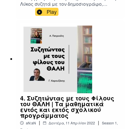
Λύκος συζητά με τον δημοσιογράφο,
υπεύθυνο προγραμμάτων της
Play
ομάδας ΘΑΛΗΣ + ΦΙΛΟΙ, Γιώργο
Καρουζάκη, για τον Ολλανδό χαράκτη
Μάουριτς Κορνέλις Έσερ, με αφορμή τη
συμπλήρωση 50 χρόνων από τον θάνατο του
εικαστικού.
4. Συζητώντας με τους Φίλους
του ΘΑΛΗ | Τα μαθηματικά
εντός και εκτός σχολικού
προγράμματος
|
|
aN:aN
Δευτέρα, 11 Απριλίου 2022
Season
1
,