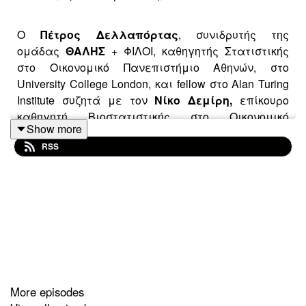
Ο
Πέτρος
Δελλαπόρτας
, συνιδρυτής της
ομάδας
ΘΑΛΗΣ
+ ΦΙΛΟΙ, καθηγητής Στατιστικής
στο Οικονομικό Πανεπιστήμιο Αθηνών, στο
University College London, και fellow στο Alan
Turing
Institute συζητά με τον
Νίκο Δεμίρη,
επίκουρο
καθηγητή Βιοστατιστικής στο Οικονομικό
Show more
Πανεπιστήμιο Αθηνών.
RSS
More episodes