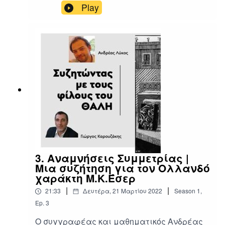
Στατιστικής στο Οικονομικό Πανεπιστήμιο
Play
Αθηνών, στο University College London, και
fellow στο Alan Turing Institute συζητά με
τον Γιώργο Καρουζάκη, δημοσιογράφο,
υπεύθυνο προγραμμάτων της
ομάδας ΘΑΛΗΣ + ΦΙΛΟΙ.
3. Αναμνήσεις Συμμετρίας |
Μια συζήτηση για τον Ολλανδό
χαράκτη Μ.Κ.Έσερ
|
|
21:33
Δευτέρα, 21 Μαρτίου 2022
Season
1
,
Ep.
3
Ο συγγραφέας και μαθηματικός Ανδρέας