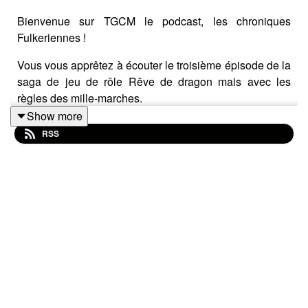
Bienvenue sur TGCM le podcast, les chroniques
Fulkeriennes !
Vous vous apprêtez à écouter le troisième épisode de la
saga de jeu de rôle Rêve de dragon mais avec les
règles des mille-marches.
Show more
Nos deux héros vont poursuivre leur aventure dans un
RSS
univers qui leur est actuellement inconnu.
Arriveront ils a comprendre ce qui leur arrive et a
déjouer ce fâcheux tour de magie ?
Nous jouons un scénario officiel tiré des casus belli 29
et 30 et écrit par l'équipe scriptarium.