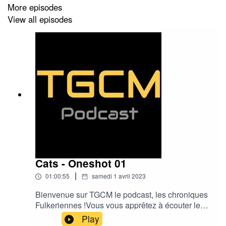
A notre table nous retrouvons :
More episodes
View all episodes
Lau'rage - MJ de cette partie
Brioche - personnage Gilles Naicot
GrandPoil - personnage Bill Toquet
Bonne écoute !
Cats - Oneshot 01
|
01:00:55
samedi 1 avril 2023
Bienvenue sur TGCM le podcast, les chroniques
Fulkeriennes !Vous vous apprêtez à écouter le
premier épisode d'un oneshot de cats : pas de
Play