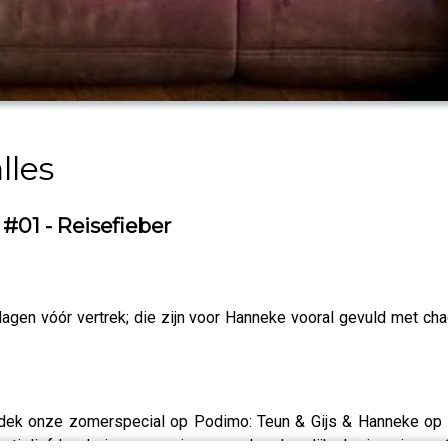
lles
#01 - Reisefieber
 dagen vóór vertrek; die zijn voor Hanneke vooral gevuld met c
Ontdek onze zomerspecial op Podimo: Teun & Gijs & Hanneke op
tieliefdes, heimwee, ruzies en andere heerlijke herinneringen. Slu