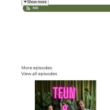
Show more
maanden voor €1 via podimo.nl/teunengijs
RSS
More episodes
View all episodes