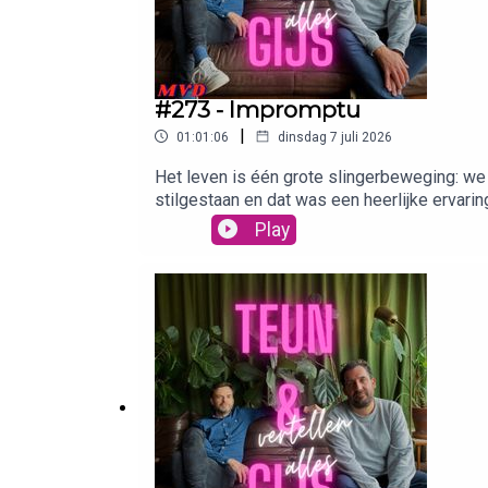
#273 - Impromptu
|
01:01:06
dinsdag 7 juli 2026
Het leven is één grote slingerbeweging: we
stilgestaan en dat was een heerlijke ervarin
een poging doen om zijn rijbewijs te halen?
Play
total loss. Justitie mag zich nu over haar t
petje.af/teunengijsvertellenallesHet Matt 
Probeer het 120 nachten gratis thuis uit. 
acties.📚 Zin om deze zomer moeiteloos mee
(zelfs offline!). Probeer Storytel 45 dagen 
GroentemanWil je adverteren in deze podcas
adverteren@bienmedia.nl