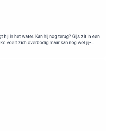
j in het water. Kan hij nog terug? Gijs zit in een
e voelt zich overbodig maar kan nog wel jij-
Groenteman - De theaterpianist❤️ Insta:
Download je favoriete verhalen en luister
el/vakantie *Actie is geldig t/m 2 augustus 2026.🥣
 Oot Starterpack. Bestel op
ur een mailtje naar: Adverteerders (direct):