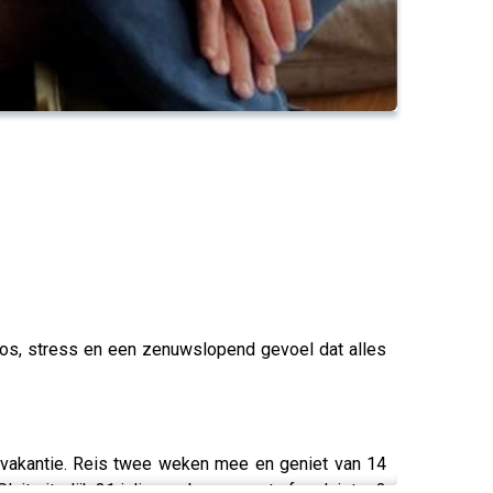
haos, stress en een zenuwslopend gevoel dat alles
 vakantie. Reis twee weken mee en geniet van 14
it uiterlijk 31 juli een abonnement af en luister 3