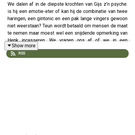
We dalen af in de diepste krochten van Gijs z’n psyche:
is hij een emotie-eter of kan hij de combinatie van twee
haringen, een gintonic en een pak lange vingers gewoon
niet weerstaan? Teun wordt betaald om mensen de maat
te nemen maar moest wel een snijdende opmerking van
Henk incasseren. We vragen ons af of we in een
Show more
spirituele fase of winterdip zitten en Hanneke is het
RSS
oneens met haar vriendinnen over Sonja. We sluiten af
met een eerbetoon aan de oudste Beatle.
🎧
Time On My Hands - Ringo Starr
❤️
Insta: @teun.gijs
🧢
petje.af/teunengijsvertellenalles
📚
De gedichtenapotheek
: Ga nu naar de boekhandel en
haal De gedichtenapotheek in huis!