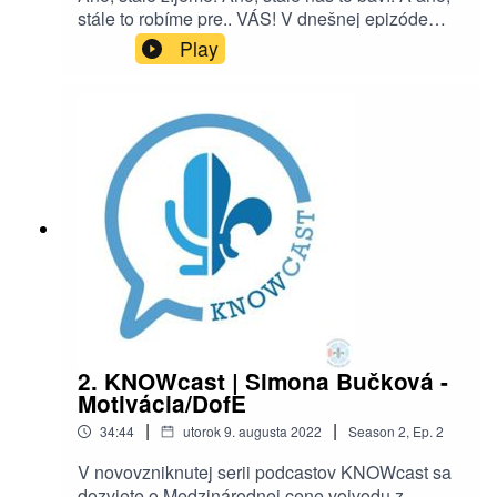
stále to robíme pre.. VÁS! V dnešnej epizóde
SCOUTcastu sa dozviete prečo bola naša
Play
pauza, aká bola naša motivácia za týmto
podcastom a taktiež aj niečo o našom lete.
Prajeme vám príjemné počúvanie nech už ste
kdekoľvek! ⚜️
2. KNOWcast | Simona Bučková -
Motivácia/DofE
|
|
34:44
utorok 9. augusta 2022
Season
2
,
Ep.
2
V novovzniknutej serii podcastov KNOWcast sa
dozviete o Medzinárodnej cene vojvodu z