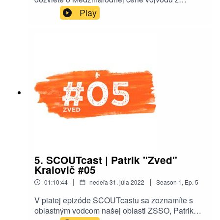
Edinburghu (DofE) - o jej priebehu, čo obnáša
Play
plnenie tohto vzdelávacieho programu a čo
môžete získať plnením tohto vzdelávacieho
programu. Taktiež vám s. Líza porozpráva niečo
o motivácii v skautingu a dôležitosti tohto prvku.
Prajeme vám príjemné počúvanie nech už ste
kdekoľvek! ⚜️Kontakt na s Lízu -
@simoneckaa_3
5. SCOUTcast | Patrik "Zved"
Kralovič #05
|
|
01:10:44
nedeľa 31. júla 2022
Season
1
,
Ep.
5
V piatej epizóde SCOUTcastu sa zoznamíte s
oblastným vodcom našej oblasti ZSSO, Patrikom