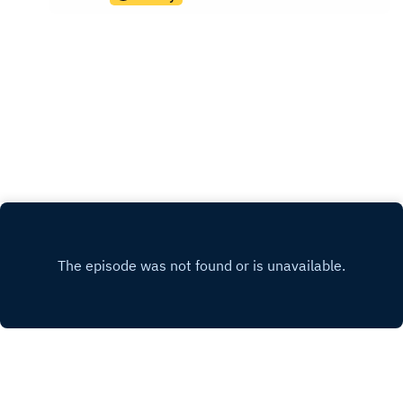
Spachtošom. Okrem jej osobného života Vám
Lenka porozpráva o fungovaní v jej oblasti,
zaujímavých zážitkoch a o jej závislosti na
odborkách. V neposlednom rade vám taktiež
povie o VULKÁNE. 🌋 Prajeme vám príjemné
počúvanie nech už ste kdekoľvek! ⚜️