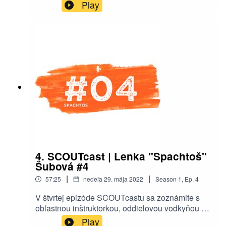
každom skautskom živote od odborníčky na
Play
vzdelávanie - s. Baruš, avšak samozrejme
netreba zabudnúť aj na nášho hosťa, o ktorom sa
tiež niečo málo dozviete. Prajeme vám príjemné
počúvanie nech už ste kdekoľvek! ⚜️
4. SCOUTcast | Lenka "Spachtoš"
Šubová #4
|
|
57:25
nedeľa 29. mája 2022
Season
1
,
Ep.
4
V štvrtej epizóde SCOUTcastu sa zoznámite s
oblastnou inštruktorkou, oddielovou vodkyňou a
predovšetkým vtipnou osobou, Lenkou a.k.a.
Play