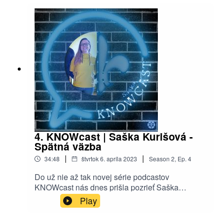
4. KNOWcast | Saška Kurišová -
Spätná väzba
|
|
34:48
štvrtok 6. apríla 2023
Season
2
,
Ep.
4
Do už nie až tak novej série podcastov
KNOWcast nás dnes prišla pozrieť Saška
Kurišová, ktorá Vám porozpráva čosi o spätnej
Play
väzbe. Či už o tom, ako ju dávať, tak aj o tom, ako
ju prijímať. Prajeme vám príjemné počúvanie