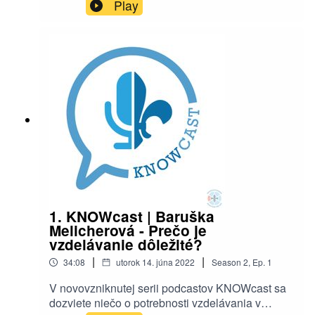
"Zvedom" Kralovičom. Okrem jeho začiatkov a
Play
momentálneho fungovania na oblasti budete
môcť nazrieť do Zvedovho osobného života,
skautských zážitkov a začiatkov v skautingu.
Taktiež vám Zved (alebo Julko?) porozpráva
niečo málo o jeho skúsenosti s VLŠ Safari.
Prajeme vám príjemné počúvanie nech už ste
kdekoľvek! ⚜️
1. KNOWcast | Baruška
Melicherová - Prečo je
vzdelávanie dôležité?
|
|
34:08
utorok 14. júna 2022
Season
2
,
Ep.
1
V novovzniknutej serii podcastov KNOWcast sa
dozviete niečo o potrebnosti vzdelávania v