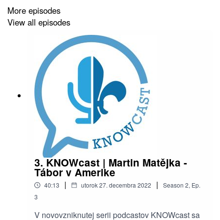
nech už ste kdekoľvek! ⚜️Tento podcast je v
More episodes
spolupráci so Západoslovenskou skautskou
View all episodes
oblasťou a nadáciou ZSE
3. KNOWcast | Martin Matějka -
Tábor v Amerike
|
|
40:13
utorok 27. decembra 2022
Season
2
,
Ep.
3
V novovzniknutej serii podcastov KNOWcast sa