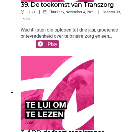
39. De toekomst van Transzorg
|
|
07:21
Thursday, November 4, 2021
Season
39
,
Ep.
39
Wachtlijsten die oplopen tot drie jaar, groeiende
ontevredenheid over te binaire zorg en een
opgedoekte kliniek: dat is de staat van de
Play
Nederlandse transzorg in een notendop.