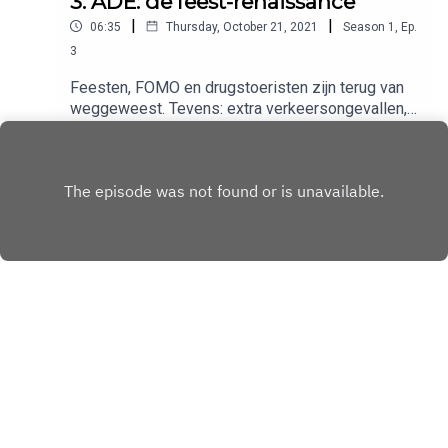
3. ADE: de feest-renaissance
|
|
06:35
Thursday, October 21, 2021
Season
1
,
Ep.
3
Feesten, FOMO en drugstoeristen zijn terug van
weggeweest. Tevens: extra verkeersongevallen,
vernieuwende muziek en glitterdansers.
Play
Copyright
All rights reserved
Hosted with ❤️ by
Acast