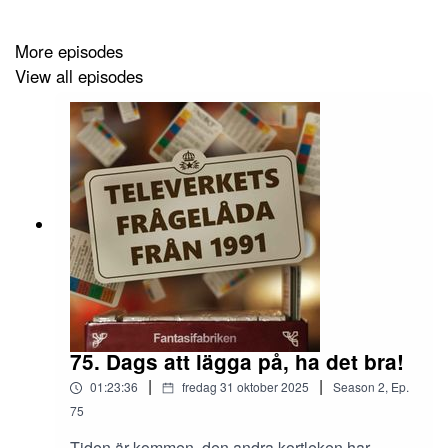
More episodes
All denna nostalgi sammanfattas helt enkelt i en TV-
View all episodes
serie man bara känner till vid sitt namn och den svenska
nationalsången.
Utöver feminina fängelsen så figurerar även andra saker
i detta avslutande program. Marcus och Robin bråkar
om Hercules och Herakles samt om Disney-filmen om
figuren är att klassa som en dokumentär. Robin vill
återförena norden som en nation, vilket håll skall
ränderna i fängelseuniformerna gå för att vara
moderiktiga och att kolla på Formel 1 under
födelsedagskalas på morgonen under 90-talet.
75. Dags att lägga på, ha det bra!
|
|
01:23:36
fredag 31 oktober 2025
Season
2
,
Ep.
75
Dessutom snackar vi lite om tv-serier vi nyligen kollat
Tiden är kommen, den andra kortleken har