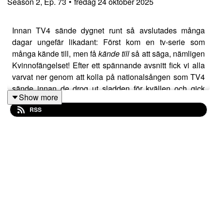
Season
2
,
Ep.
73
•
fredag 24 oktober 2025
Innan TV4 sände dygnet runt så avslutades många
dagar ungefär likadant: Först kom en tv-serie som
många kände till, men få
kände till
så att säga, nämligen
Kvinnofängelset! Efter ett spännande avsnitt fick vi alla
varvat ner genom att kolla på nationalsången som TV4
sände innan de drog ut sladden för kvällen och gick
Show more
hem.
RSS
Just kombinationen Kvinnofängelset och
nationalsången är inte bara ett påhitt från Marcus håll,
trots att varken Robin eller Olof verkar ha någon som
helst relation till detta. Det är åtminstone dussintal som
än idag fortfarande tänker på en tid där TV-kanaler tog
en paus på kvällen, sista bussen gick vid 20:00 och köp
hos Systembolaget gjordes över disk.