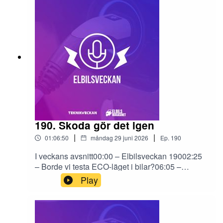
Carla 59:00 – German Car of the Year
190. Skoda gör det igen
|
|
01:06:50
måndag 29 juni 2026
Ep.
190
I veckans avsnitt00:00 – Elbilsveckan 19002:25
– Borde vi testa ECO-läget i bilar?06:05 –
Kommer Xpeng X9 till Sverige?07:22 – Polestar
Play
tvingas ut ur USA11:55 – Svenska priser på
Mazda cx-6e 14:37 – Škoda Peaq26:38 –
Renault Megane29:55 – Veckans begagnatbil
från Carla (reklam)25:56 – Audi Q4