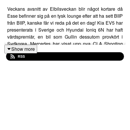
Veckans avsnitt av Elbilsveckan blir något kortare då
Esse befinner sig på en tysk lounge efter att ha sett BIIP
från BIIP, kanske får vi reda på det en dag! Kia EV5 har
presenterats i Sverige och Hyundai Ioniq 6N har haft
värdspremiär, en bil som Gullin dessutom provkört i
Sydkorea. Mercedes har visat upp nya CLA Shooting
Show more
Brake och Gullin har provkört Mazda 6e, inte lika
RSS
imponerande körning men fortfarande en prisvärd elbil.