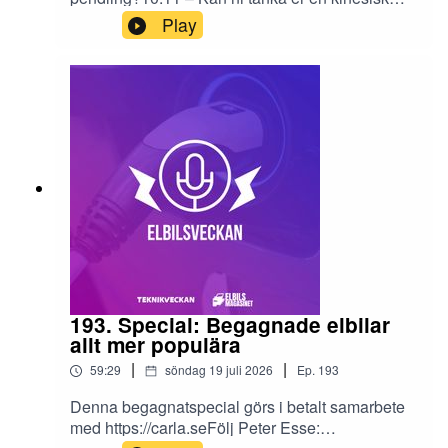
bil?15:10 – ID.Cross och svenska priser på
Play
Cross och iD.Polo26:14 – Veckans begagnatbil
hos Carla32:15 – Xpeng L03
193. Special: Begagnade elbilar
allt mer populära
|
|
59:29
söndag 19 juli 2026
Ep.
193
Denna begagnatspecial görs i betalt samarbete
med https://carla.seFölj Peter Esse: