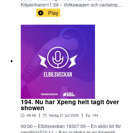
Köpenhamn11:39 – Volkswagen och campinge-
läge – hur svårt kan det vara?15:34 – 2026 året
Play
som definierade elbilar som framtiden20:12 –
Reklam: Veckans begagnatbil hos Carla24:39 –
Köra Volvo EX60 på svensk mark36:47 –
Provkörning Mercedes C-klass på el i Finland
194. Nu har Xpeng helt tagit över
showen
|
|
48:48
tisdag 21 juli 2026
Ep.
194
00:00 – Elbilsveckan 19307:00 – En skön bil för
pendling?10:11 – Kan ni tänka er en kinesisk