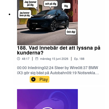
188. Vad innebär det att lyssna på
kunderna?
|
|
48:17
måndag 15 juni 2026
Ep.
188
00:00 Inledning02:24 Steer by Wire08:37 BMW
iX3 gör sig bäst på Autobahn09:19 Notisreklam i
bilappar – tycker vi inte om11:52 ID.Polo och
Play
ID.Cross på tur i nord-Norge18:30 Feedback –
hur kan en BMW komma upp i 900k kr?22:07
Vad gäller för svenskar när Tesla ”FSD” kommer
till Danmark25:23 Neue Klasse M Concept29:17
Veckans begagnatbil hos Carla32:03 Lynk & Co
02 uppdateras något37:52 Dodge Charger och