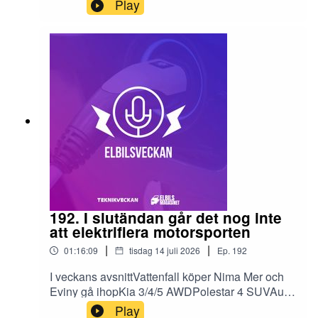
https://www.youtube.com/@PeterEsseFölj
Play
Elbilsmagasinet:
https://www.youtube.com/@ElbilsmagasinetDisk
utera avsnittet (eller andra elbilsfrågor):
https://www.elbilsveckan.se/
192. I slutändan går det nog inte
att elektrifiera motorsporten
|
|
01:16:09
tisdag 14 juli 2026
Ep.
192
I veckans avsnittVattenfall köper Nima Mer och
Eviny gå ihopKia 3/4/5 AWDPolestar 4 SUVAudi
A4 e-tronDenza ZVeckans begagnatbil från
Play