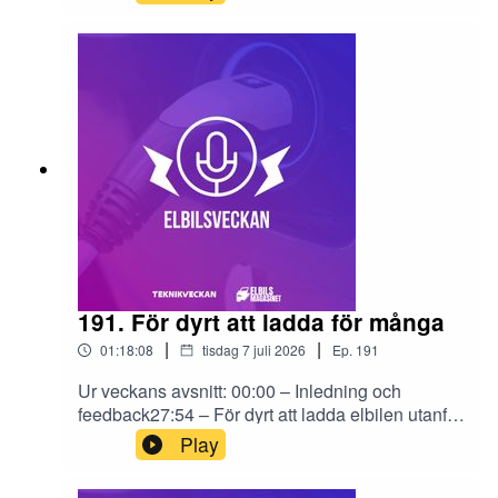
Carla https://www.carla.se/kopa-bil/tesla/model-3
(Reklam)Utmaningen att elektrifiera motorsporten
191. För dyrt att ladda för många
|
|
01:18:08
tisdag 7 juli 2026
Ep.
191
Ur veckans avsnitt: 00:00 – Inledning och
feedback27:54 – För dyrt att ladda elbilen utanför
hemmet tycker energimyndigheten38:10 – BMW
Play
X5 (och lite IX5)46:00 – Xpeng L0349:00 –
Sömlös ladning med Vattenfall54:46 –