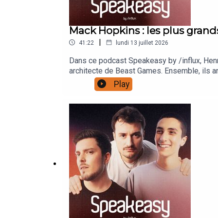
Mack Hopkins : les plus grand
|
41:22
lundi 13 juillet 2026
Dans ce podcast Speakeasy by /influx, Henr
architecte de Beast Games. Ensemble, ils a
ce qui fait encore vibrer une audience aujo
Play
questions via ce lien : https://www.speakp
https://forms.gle/ZgZhmVGEwor75DNW7Réag
:https://www.instagram.com/paulbarbosa/ht
https://www.influxprod.com/© 2026 Tous dr