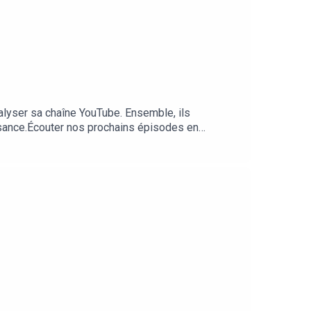
lyser sa chaîne YouTube. Ensemble, ils
oissance.Écouter nos prochains épisodes en
kpipe.com/SpeakeasyPour candidater au format "Le
odcast sur les réseaux avec le hashtag
mainlanery/Production /influxProd -