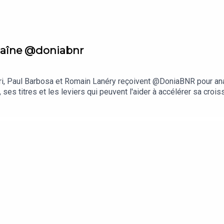
haîne @doniabnr
ri, Paul Barbosa et Romain Lanéry reçoivent @DoniaBNR pour ana
 ses titres et les leviers qui peuvent l'aider à accélérer sa cr
influxPosez-nous vos questions via ce lien : https://www.spea
tube ici : https://forms.gle/ZgZhmVGEwor75DNW7Réagissez au p
tps://www.instagram.com/hardisk/https://www.instagram.com/ro
oits réservés.