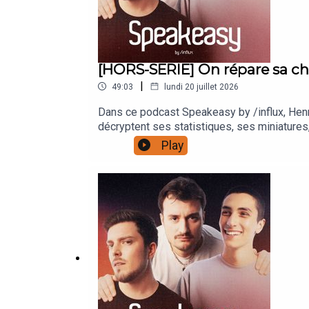
[HORS-SERIE] On répare sa c
|
49:03
lundi 20 juillet 2026
Dans ce podcast Speakeasy by /influx, Hen
décryptent ses statistiques, ses miniatures,
podcast audio : https://lnk.to/speakeasyby
Play
Diagnostic", envoyer nous vos chaînes You
#SpeakeasyByInflux et en nous @
:https://www.instagram.com/paulbarbosa/ht
https://www.influxprod.com/© 2026 Tous dr