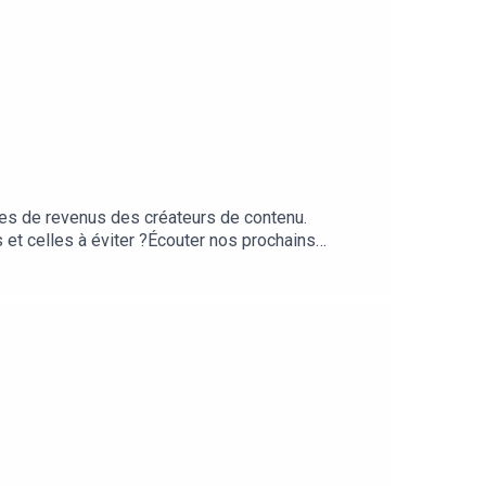
ces de revenus des créateurs de contenu.
s et celles à éviter ?Écouter nos prochains
ps://www.speakpipe.com/SpeakeasyPour candidater
Réagissez au podcast sur les réseaux avec le
mainlanery/Production /influxProd -