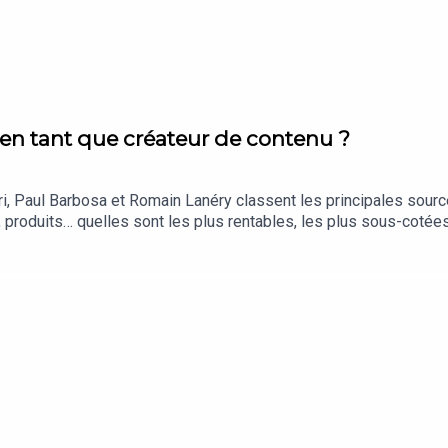
en tant que créateur de contenu ?
i, Paul Barbosa et Romain Lanéry classent les principales sour
, produits… quelles sont les plus rentables, les plus sous-cotée
o/speakeasybyinfluxPosez-nous vos questions via ce lien : htt
os chaînes Youtube ici : https://forms.gle/ZgZhmVGEwor75DNW7
tps://www.instagram.com/hardisk/https://www.instagram.com/ro
oits réservés.