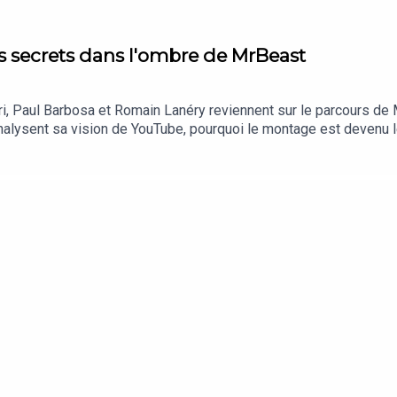
s secrets dans l'ombre de MrBeast
i, Paul Barbosa et Romain Lanéry reviennent sur le parcours d
nalysent sa vision de YouTube, pourquoi le montage est devenu l
urd'hui.Écouter nos prochains épisodes en podcast audio : https
ipe.com/SpeakeasyPour candidater au format "Le Diagnostic", env
issez au podcast sur les réseaux avec le hashtag #Speakeas
tps://www.instagram.com/hardisk/https://www.instagram.com/ro
oits réservés.