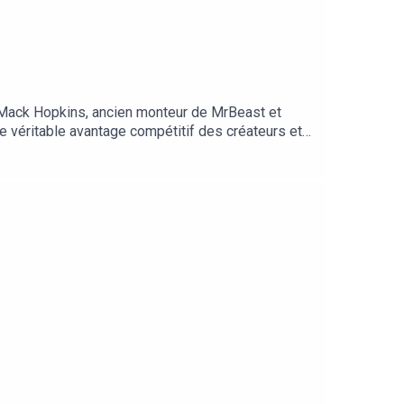
e Mack Hopkins, ancien monteur de MrBeast et
e véritable avantage compétitif des créateurs et
://lnk.to/speakeasybyinfluxPosez-nous vos
oyer nous vos chaînes Youtube ici :
yByInflux et en nous @
mainlanery/Production /influxProd -