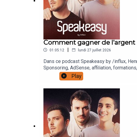
Comment gagner de l’argent 
|
01:05:12
lundi 27 juillet 2026
Dans ce podcast Speakeasy by /influx, Henr
Sponsoring, AdSense, affiliation, formations
épisodes en podcast audio : https://lnk.t
Play
au format "Le Diagnostic", envoyer nous v
hashtag #SpeakeasyByInflux et en nous @
:https://www.instagram.com/paulbarbosa/ht
https://www.influxprod.com/© 2026 Tous dr