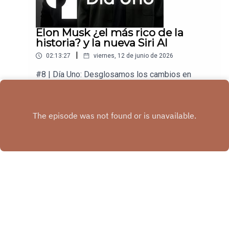
Elon Musk ¿el más rico de la
historia? y la nueva Siri AI
|
02:13:27
viernes, 12 de junio de 2026
#8 | Día Uno: Desglosamos los cambios en
tecnología para que los aproveches en tu negocio
y en tu vida.
Play
Copyright
Tech Santos
Hosted with ❤️ by
Acast