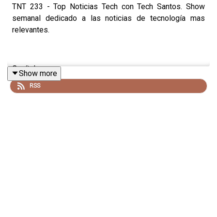
TNT 233 - Top Noticias Tech con Tech Santos. Show
semanal dedicado a las noticias de tecnología mas
relevantes.
Capítulos:
Show more
RSS
00:00:00 Inicio
00:04:04 Demanda a Meta y YouTube
00:19:18 Open AI
00:32:09 RayBan Meta
00:39:12 Regreso a la Luna
00:46:53 Allbirds
01:02:22 Dinámicas