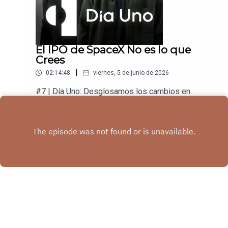
El IPO de SpaceX No es lo que
Crees
|
02:14:48
viernes, 5 de junio de 2026
#7 | Día Uno: Desglosamos los cambios en
tecnología para que los aproveches en tu negocio
y en tu vida.
Play
Copyright
Tech Santos