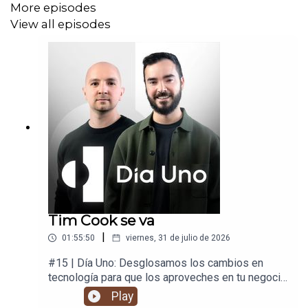
More episodes
01:22:07 Cierre
View all episodes
Tim Cook se va
|
01:55:50
viernes, 31 de julio de 2026
#15 | Día Uno: Desglosamos los cambios en
tecnología para que los aproveches en tu negocio
y en tu vida.
Play