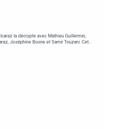
lcaraz la décrypte avec Mathieu Guillermin,
araz, Joséphine Boone et Samir Touzani. Cet
e. Chef de service : Pierrick Fay. Invité : Mathieu
lisation : Willy Ganne. Chargée de production et
économique grâce à notre offre d’abonnement