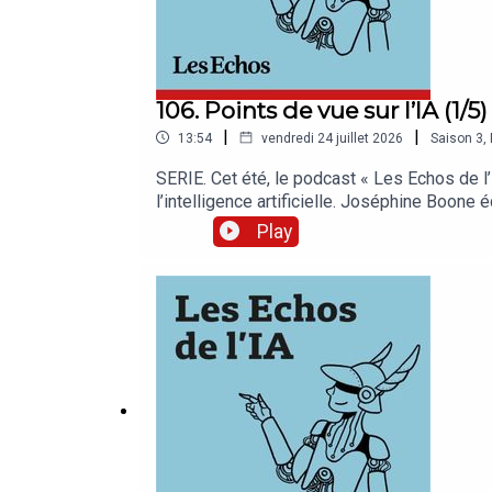
106. Points de vue sur l’IA (1/
|
|
13:54
vendredi 24 juillet 2026
Saison
3
,
SERIE. Cet été, le podcast « Les Echos de l’
l’intelligence artificielle. Joséphine Boone
étrangères, qui parle de souveraineté euro
Play
chaque jour les analyses et décryptages qu
auditeurs.Vous pouvez également écouter « L
https://apps.apple.com/fr/app/les-echos-
https://play.google.com/store/apps/details
Boone et Samir Touzani. Cet épisode a été e
service : Pierrick Fay. Invitée : Clara Chapp
Willy Ganne. Chargée de production et d’édi