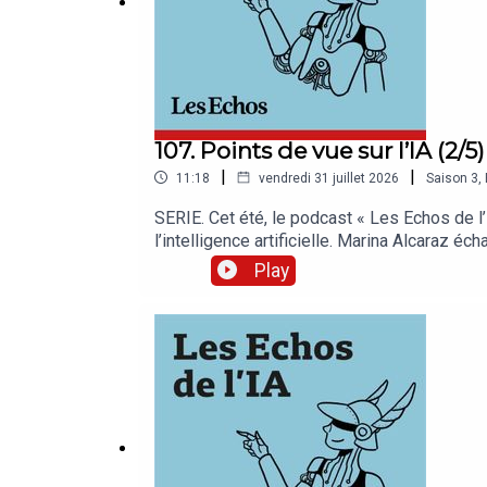
107. Points de vue sur l’IA (2/5
|
|
11:18
vendredi 31 juillet 2026
Saison
3
,
SERIE. Cet été, le podcast « Les Echos de l’
l’intelligence artificielle. Marina Alcaraz é
Echos de l’IA » sur l’application Les Echo
Play
mais retenez-vous vraiment l’essentiel ? La
notre rédaction. Retrouvez nos meilleures o
Joséphine Boone et Samir Touzani. Cet épiso
de service : Pierrick Fay. Invitée : Agnès Jao
production et d’édition : Clara Grouzis. Mu