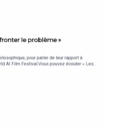
affronter le problème »
ilosophique, pour parler de leur rapport à
World AI Film Festival.Vous pouvez écouter « Les
 Echos sur AndroidVous vous informez beaucoup…
ryptages qui comptent vraiment, sélectionnés par
dcast des « Echos » présenté par Marina Alcaraz,
. Rédaction en chef : Clémence Lemaistre. Chef
ur). Réalisation : Willy Ganne. Chargée de