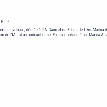
Ep.
105
ère encyclique, dédiée à l’IA. Dans «Les Echos de l’IA», Marina A
os de l’IA est un podcast des « Echos » présenté par Marina Alc
ésentation : Marina Alcaraz. Rédaction en chef : Clémence Lemaistr
ie, maître de conférences à l’Université Catholique de Lyon). Réa
TUDIO – Floating Abstract.Retrouvez l’essentiel de l’actualité 