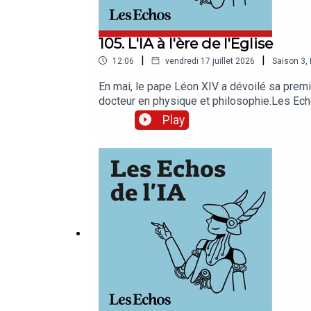
105. L'IA à l'ère de l'Eglise
|
|
12:06
vendredi 17 juillet 2026
Saison
3
,
En mai, le pape Léon XIV a dévoilé sa premi
docteur en physique et philosophie.Les Ech
épisode a été enregistré en juillet 2026. Pr
Play
Guillermin (docteur en physique et philosoph
d’édition : Clara Grouzis. Musique : COMA S
Access : abonnement.lesechos.fr/