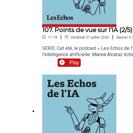
107. Points de vue sur l’IA (2/5
|
|
11:18
vendredi 31 juillet 2026
Saison
3
,
SERIE. Cet été, le podcast « Les Echos de l’
l’intelligence artificielle. Marina Alcaraz é
Echos de l’IA » sur l’application Les Echo
Play
mais retenez-vous vraiment l’essentiel ? La
notre rédaction. Retrouvez nos meilleures o
Joséphine Boone et Samir Touzani. Cet épiso
de service : Pierrick Fay. Invitée : Agnès Jao
production et d’édition : Clara Grouzis. Mu