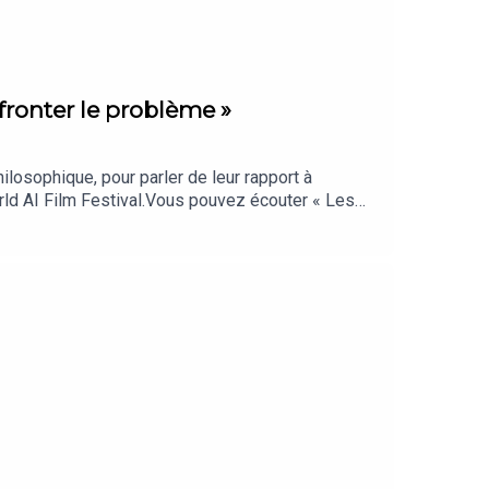
affronter le problème »
ilosophique, pour parler de leur rapport à
World AI Film Festival.Vous pouvez écouter « Les
 Echos sur AndroidVous vous informez beaucoup…
ryptages qui comptent vraiment, sélectionnés par
dcast des « Echos » présenté par Marina Alcaraz,
. Rédaction en chef : Clémence Lemaistre. Chef
ur). Réalisation : Willy Ganne. Chargée de