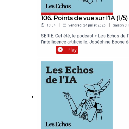
106. Points de vue sur l’IA (1/
|
|
13:54
vendredi 24 juillet 2026
Saison
3
,
SERIE. Cet été, le podcast « Les Echos de l’
l’intelligence artificielle. Joséphine Boone
étrangères, qui parle de souveraineté euro
Play
chaque jour les analyses et décryptages qu
auditeurs.Vous pouvez également écouter « L
https://apps.apple.com/fr/app/les-echos-
https://play.google.com/store/apps/details
Boone et Samir Touzani. Cet épisode a été e
service : Pierrick Fay. Invitée : Clara Chapp
Willy Ganne. Chargée de production et d’édi