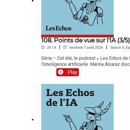
108. Points de vue sur l'IA (3/
|
|
20:14
vendredi 7 août 2026
Saison
3
,
Ep
Série – Cet été, le podcast « Les Echos de l
l’intelligence artificielle. Marina Alcaraz
vous vraiment l’essentiel ? La Sélection de
Play
rédaction. Retrouvez nos meilleures offres 
Les Echos pour iPhone et iPadL’application
Joséphine Boone et Samir Touzani. Cet épiso
de service : Pierrick Fay. Invité : Jean-Mari
société des Droits voisins de la presse). R
Abstract.