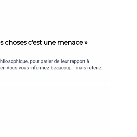
 des choses c’est une menace »
hilosophique, pour parler de leur rapport à
uropéen.Vous vous informez beaucoup… mais retenez-
omptent vraiment, sélectionnés par notre
A » sur l’application Les Echos :L’application
« Echos » présenté par Marina Alcaraz,
. Rédaction en chef : Clémence Lemaistre. Chef
titut for Digital Fundamental Rights et de la
lara Grouzis. Musique : COMA STUDIO – Floating