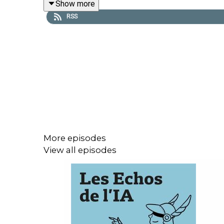
Show more
RSS
« Les Echos de l’IA » est un podcast des « E
novembre 2025. Présentation : Samir Touzani. Réd
département d’études cognitives à l’ENS. Réalisati
More episodes
View all episodes