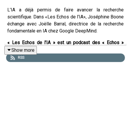
L’IA a déjà permis de faire avancer la recherche
scientifique. Dans «Les Echos de l’IA», Joséphine Boone
échange avec Joëlle Barral, directrice de la recherche
fondamentale en IA chez Google DeepMind.
« Les Echos de l’IA » est un podcast des « Echos »
présenté par Marina Alcaraz, Joséphine Boone et Samir
Show more
Touzani. Cet épisode a été enregistré en mai 2026.
RSS
Présentation : Joséphine Boone. Rédaction en chef :
Clémence Lemaistre. Chef de service : Pierrick Fay.
Invitée : Joëlle Barral (directrice de la recherche
fondamentale en IA chez Google DeepMind). Réalisation
: Willy Ganne. Chargée de production et d’édition : Clara
Grouzis. Musique : Coma Studio – Floating Abstract.
Retrouvez l’essentiel de l’actualité économique grâce à
notre offre d’abonnement Access :
abonnement.lesechos.fr/