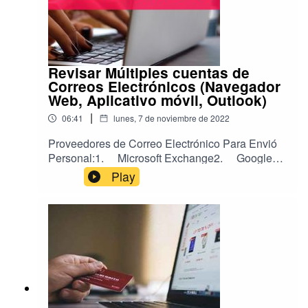
Revisar Múltiples cuentas de
Correos Electrónicos (Navegador
Web, Aplicativo móvil, Outlook)
|
06:41
lunes, 7 de noviembre de 2022
Proveedores de Correo Electrónico Para Envió
Personal:1. Microsoft Exchange2. Google
Workspace3. ZOHO
Play
Mail4. InTimeHost.com5. Amazon
WorkMail Propuesta Implementación Sistema de
Correoshttps://www.tecdisol.com/s/propuestaimpl
ementacionsistemadecorreos20210412Video
Explicando
Documentohttps://www.tecdisol.com/s/videoexpli
candopropuestaimplementacionsistemadecorreo
s20210412 Como revisar el
correo:1. Navegador Web2. Aplicativo