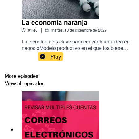
La economía naranja
|
01:46
martes, 13 de diciembre de 2022
La tecnología es clave para convertir una idea en
negocioModelo productivo en el que los bienes y
servicios que se comercializan tienen un valor
Play
intelectual
More episodes
View all episodes