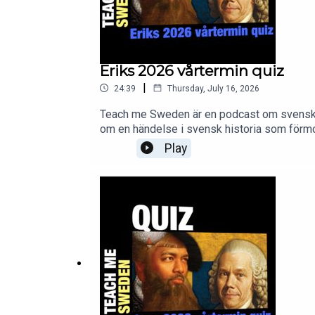
Eriks 2026 vårtermin quiz
|
24:39
Thursday, July 16, 2026
Teach me Sweden är en podcast om svensk hi
om en händelse i svensk historia som förmod
season. We'll see if Jonathan remembers 
Play