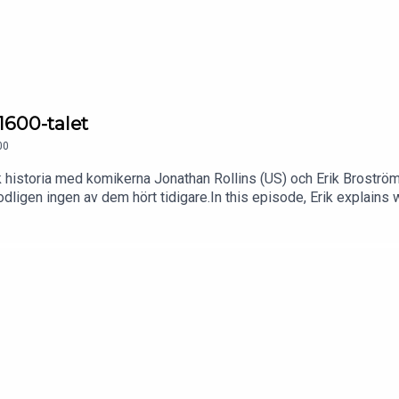
1600-talet
00
storia med komikerna Jonathan Rollins (US) och Erik Broström (
ligen ingen av dem hört tidigare.In this episode, Erik explains w
on.com/teachmesweden