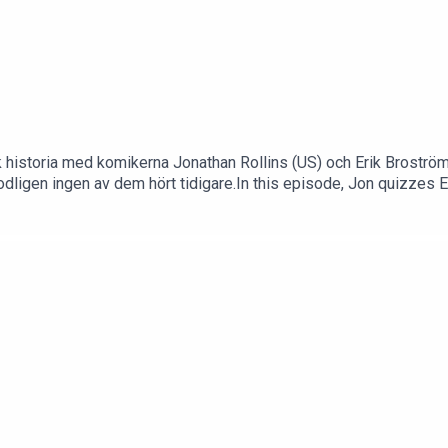
storia med komikerna Jonathan Rollins (US) och Erik Broström (
ligen ingen av dem hört tidigare.In this episode, Jon quizzes Er
anything. Enjoy!Support this podcast at www.patreon.com/teac