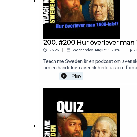
200. #200 Hur överlever man 
|
|
26:26
Wednesday, August 5, 2026
Ep.
2
Teach me Sweden är en podcast om svensk hi
om en händelse i svensk historia som förmod
Enjoy!Support this podcast at www.patre
Play