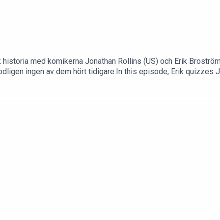
storia med komikerna Jonathan Rollins (US) och Erik Broström (
ligen ingen av dem hört tidigare.In this episode, Erik quizzes J
anything. Enjoy!Support this podcast at www.patreon.com/teac