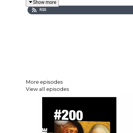
Show more
In this episode, Jon continues his transportation
RSS
Support this podcast at www.patreon.com/teac
More episodes
View all episodes