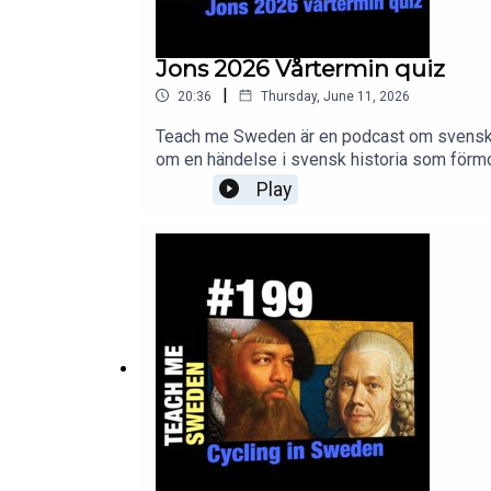
Jons 2026 Vårtermin quiz
|
20:36
Thursday, June 11, 2026
Teach me Sweden är en podcast om svensk hi
om en händelse i svensk historia som förmod
season. We'll see if Jonathan remembers 
Play