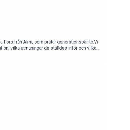
a Fors från Almi, som pratar generationsskifte.Vi
ion, vilka utmaningar de ställdes inför och vilka
a på när det är dags att generationsväxla.