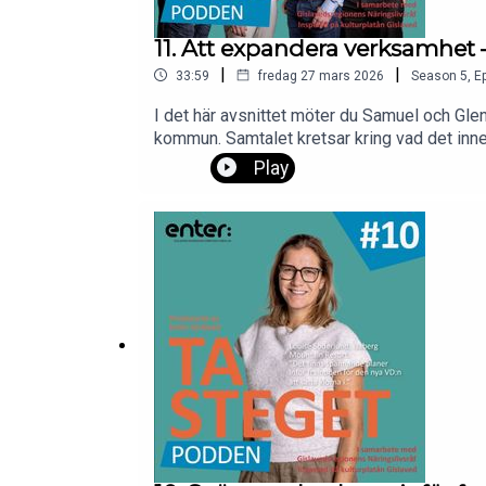
11. Att expandera verksamhet
|
|
33:59
fredag 27 mars 2026
Season
5
,
Ep
I det här avsnittet möter du Samuel och G
kommun. Samtalet kretsar kring vad det inne
följa PWR Powers resa och ta del av deras e
Play
mark, etablering och en lotsande organisation