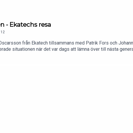
en - Ekatechs resa
12
lf Oscarsson från Ekatech tillsammans med Patrik Fors och Johann
ade situationen när det var dags att lämna över till nästa generat
i med sig av råd och perspektiv kring vad som är viktigt att tänk