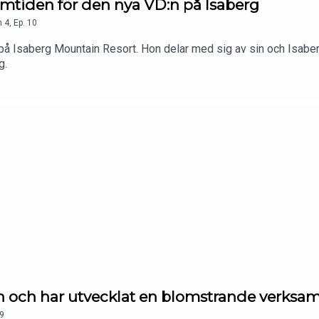
amtiden för den nya VD:n på Isaberg
n
4
,
Ep.
10
på Isaberg Mountain Resort. Hon delar med sig av sin och Isabergs 
g.
en och har utvecklat en blomstrande verksa
9