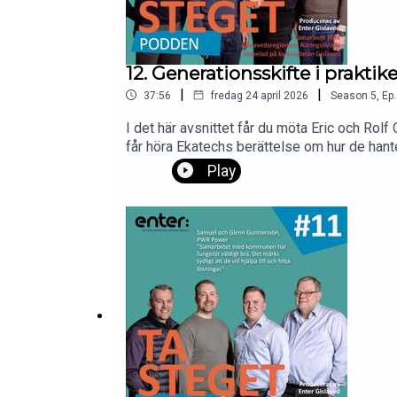
12. Generationsskifte i praktik
|
|
37:56
fredag 24 april 2026
Season
5
,
Ep.
I det här avsnittet får du möta Eric och Ro
får höra Ekatechs berättelse om hur de hanter
lärdomar de tar med sig. Samtidigt delar Alm
Play