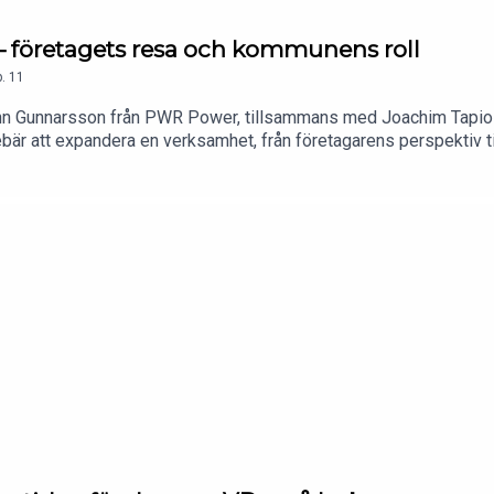
 – företagets resa och kommunens roll
.
11
lenn Gunnarsson från PWR Power, tillsammans med Joachim Tapio
bär att expandera en verksamhet, från företagarens perspektiv t
rfarenheter kring tillväxt och expansion. Samtidigt ger Joachim
 för att underlätta för företag som vill växa.