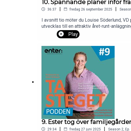
10. Spännande planer inför fr
|
|
36:37
fredag 26 september 2025
Seaso
I avsnitt tio möter du Louise Söderlund, VD 
utvecklas till en attraktiv året-runt-anläggnin
Play
9. Ester tog över familjegård
|
|
29:34
fredag 27 juni 2025
Season
2
,
Ep.