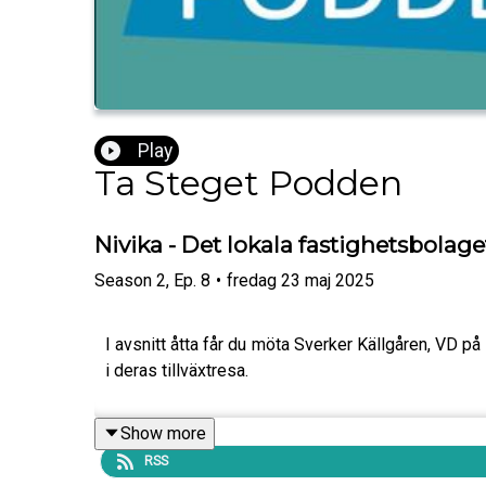
Play
Ta Steget Podden
Nivika - Det lokala fastighetsbolag
Season
2
,
Ep.
8
•
fredag 23 maj 2025
I avsnitt åtta får du möta Sverker Källgåren, VD p
i deras tillväxtresa.
Show more
RSS