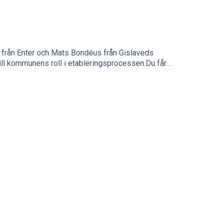
 från Enter och Mats Bondéus från Gislaveds
ill kommunens roll i etableringsprocessen.Du får
 och Mats en inblick i hur kommunen arbetar med