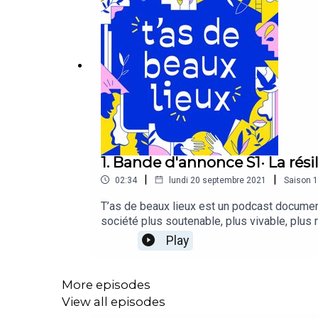
1. Bande d'annonce S1· La rési
|
|
02:34
lundi 20 septembre 2021
Saison
1
T’as de beaux lieux est un podcast document
société plus soutenable, plus vivable, plus 
l’individu, qui agissent localement : les ti
Play
d’expérimentation tournés vers l’action de 
témoignages inspirants et de confidences, re
imagination, ouvrez grand vos oreilles car, 
More episodes
à imaginer de nouvelles aventures…T’as de b
View all episodes