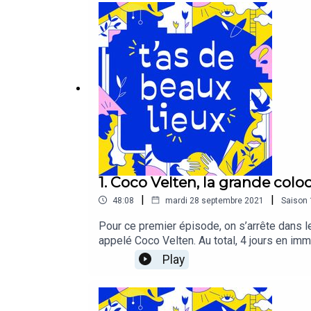
1. Coco Velten, la grande coloc'
|
|
48:08
mardi 28 septembre 2021
Saison
Pour ce premier épisode, on s’arrête dans le
appelé Coco Velten. Au total, 4 jours en imm
et avec elles on évoque l’histoire de Coco 
Play
quartier tout particulier de Marseille entre
cantine qui s’est transformée à l’épreuve 
Depuis le lieu a fermé ses portes (décembre