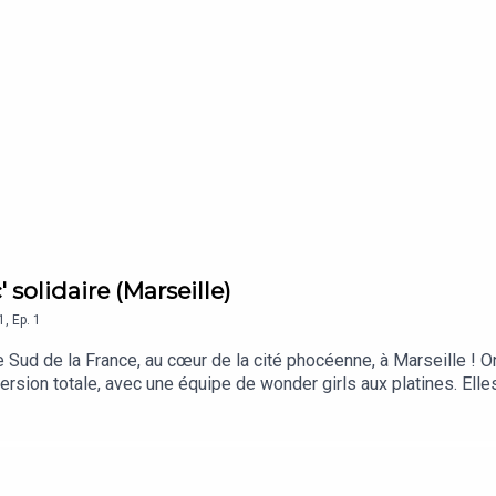
 solidaire (Marseille)
1
,
Ep.
1
 Sud de la France, au cœur de la cité phocéenne, à Marseille ! On
ersion totale, avec une équipe de wonder girls aux platines. Elles
Velten, un projet porté par Yes We Camp, Plateau Urbain et le Gr
 la gare Saint-Charles et le Vieux-Port. Vous en apprendrez plus s
du Covid-19 ou encore d’une résidence sociale hors du commun._
 2023).T’as de beaux lieux est un podcast produit par l’associa