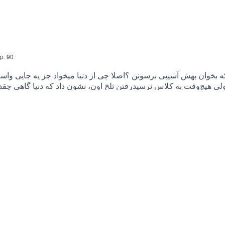
p.
90
که بخوان بهش آسیبی برسونن ؟اصلا چی از دنیا میخواد جز یه جایی وا
 هیچ‌وقت به کلاس نرسیدرفتنِ تلخ اون، نشون داد که دنیا گاهی چقدر