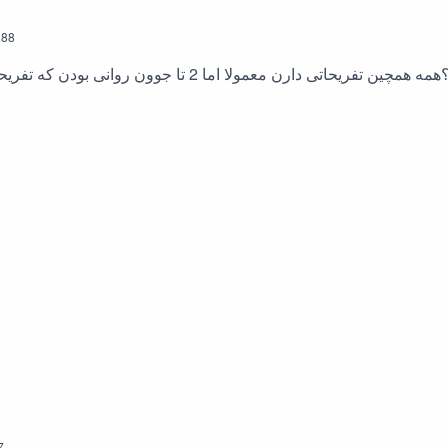
88
تفریح شما چیه ؟ شنا ؟ بازی کردن ؟ کار ؟ سینما؟همه همچین تفری
7