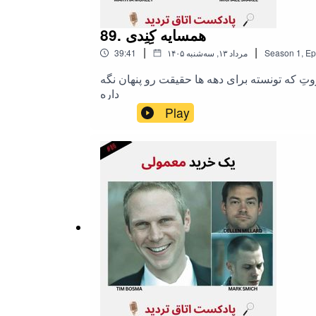
89. همسایه کِنِدی
|
|
Ep
,
1
Season
۱۴۰۵ مرداد ۱۳, سه‌شنبه
39:41
وقتی ثروت و قدرت روی خون سرپوش میذارهپرونده مارتا و ردپای خانواده‌های نزدیک به خاندان کندی داستان قدرت و ثروتِ که تونسته برای دهه ها حقیقت رو پنهان نگه
داره
Play