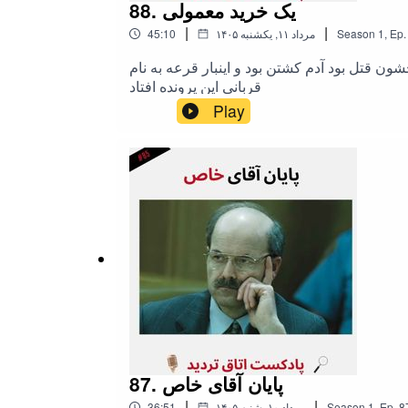
88. یک خرید معمولی
|
|
Ep.
,
1
Season
۱۴۰۵ مرداد ۱۱, یکشنبه
45:10
حاتی دارن معمولا اما 2 تا جوون روانی بودن که تفریحشون قتل بود آدم کشتن بود و اینبار قرعه به نام
قربانی این پرونده افتاد
Play
87. پایان آقای خاص
|
|
8
Ep.
,
1
Season
۱۴۰۵ مرداد ۱۰, شنبه
36:51