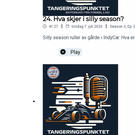
24. Hva skjer i silly season?
|
|
41:27
tirsdag 7. juli 2026
Season
3
,
Ep.
Silly season ruller av gårde i IndyCar. Hva
Play