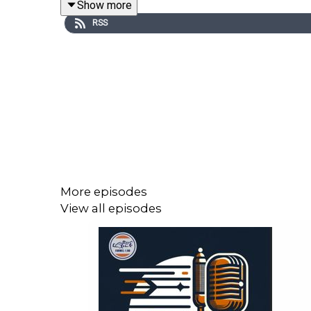
Show more
RSS
Liga Formel 1 fantasy: P714WQH7G01
Liga F1 Predict: P6GH3V5P208
Episoden kan også sees på YouTube. Sjekk også 
Abonner på podkasten og følg oss gjerne i sosial
More episodes
View all episodes