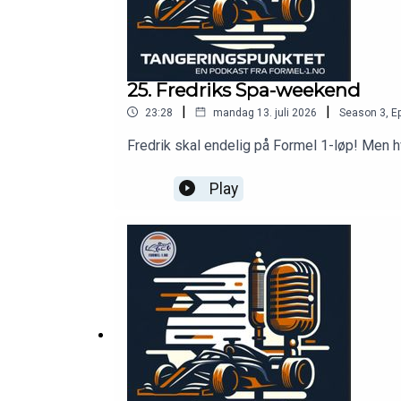
25. Fredriks Spa-weekend
|
|
23:28
mandag 13. juli 2026
Season
3
,
Ep
Fredrik skal endelig på Formel 1-løp! Men 
Play