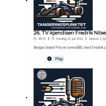
26. TV-kjendisen Fredrik Nils
|
|
48:33
torsdag 23. juli 2026
Season
3
,
Ep
Belgia Grand Prix er overstått, med Fredrik p
Play