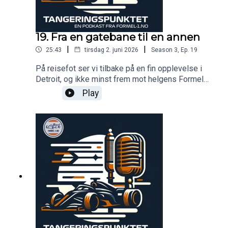
19. Fra en gatebane til en annen
|
|
25:43
tirsdag 2. juni 2026
Season
3
,
Ep.
19
På reisefot ser vi tilbake på en fin opplevelse i
Detroit, og ikke minst frem mot helgens Formel
1- og 2-løp i Monaco!
Play