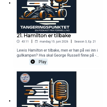
21. Hamilton er tilbake
|
|
43:11
mandag 15. juni 2026
Season
3
,
Ep.
21
Lewis Hamilton er tilbake, men er han på vei inn i
gullkampen? Hva skal George Russell finne på -
og er det mulig å være like uheldig som Nico
Play
Hülkenberg? Ikke minst sjekker vi status i Gasly-
gate og motor-gate - og ser tilbake på årets 24-
timersløp på Le Mans!