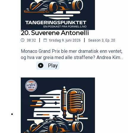
20. Suverene Antonelli
|
|
38:32
tirsdag 9. juni 2026
Season
3
,
Ep.
20
Monaco Grand Prix ble mer dramatisk enn ventet,
og hva var greia med alle straffene? Andrea Kimi
Antonelli imponerer stort, og det gjør også
Play
Martinius Stenshorne i Formel 2. Vi ser også frem
mot helgens løp i Barcelona!