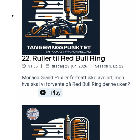
22. Ruller til Red Bull Ring
|
|
31:05
tirsdag 23. juni 2026
Season
3
,
Ep.
22
Monaco Grand Prix er fortsatt ikke avgjort, men
hva skal vi forvente på Red Bull Ring denne uken?
Play