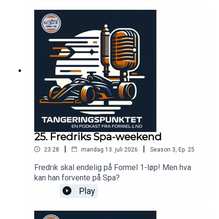
25. Fredriks Spa-weekend
|
|
23:28
mandag 13. juli 2026
Season
3
,
Ep.
25
Fredrik skal endelig på Formel 1-løp! Men hva
kan han forvente på Spa?
Play