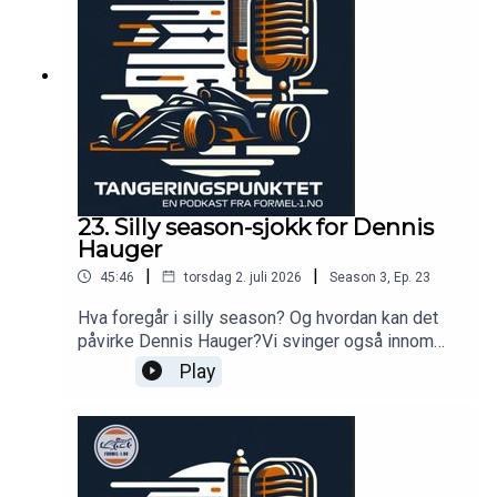
23. Silly season-sjokk for Dennis
Hauger
|
|
45:46
torsdag 2. juli 2026
Season
3
,
Ep.
23
Hva foregår i silly season? Og hvordan kan det
påvirke Dennis Hauger?Vi svinger også innom
Formel 1 og 2 på Silverstone, Fredriks hjørne,
Play
predictions, fantasy og ikke minst funfacts fra
STCC i 2016.