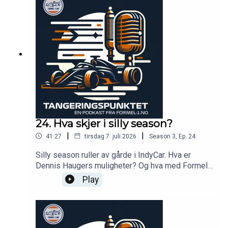
24. Hva skjer i silly season?
|
|
41:27
tirsdag 7. juli 2026
Season
3
,
Ep.
24
Silly season ruller av gårde i IndyCar. Hva er
Dennis Haugers muligheter? Og hva med Formel
1 - blir det endringer på griden?
Play