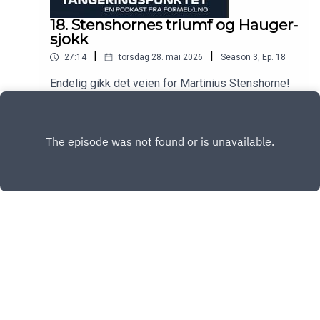
18. Stenshornes triumf og Hauger-
sjokk
|
|
27:14
torsdag 28. mai 2026
Season
3
,
Ep.
18
Endelig gikk det veien for Martinius Stenshorne!
Hva skjedde egentlig i årets spinnville Indy 500?
Og hva med Mercedes-duellen i Formel 1?
Play
Copyright
Formel-1.no
Hosted with ❤️ by
Acast