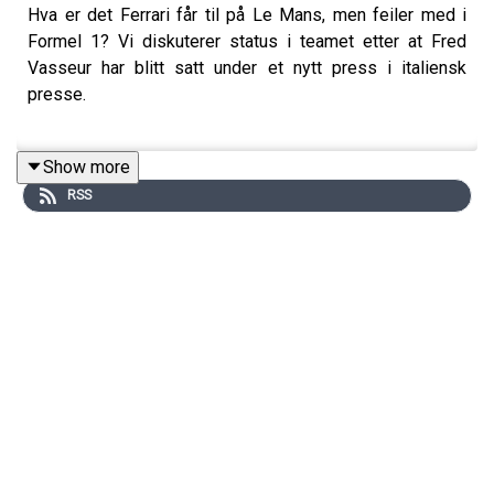
Hva er det Ferrari får til på Le Mans, men feiler med i
Formel 1? Vi diskuterer status i teamet etter at Fred
Vasseur har blitt satt under et nytt press i italiensk
presse.
Show more
Episoden kan også sees på YouTube. Sjekk også ut
RSS
Formel-1.no
for ferske Formel 1-nyheter, artikler og
videoer.
Abonner på podkasten og følg oss gjerne i sosiale
medier, og kom med dine kommentarer og
lytterspørsmål i kommentarfeltet på Spotify!