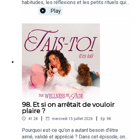
habitudes, les réflexions et les petits rituels qui
m'aident à créer une vie plus alignée avec ce que
Play
je veux vraiment. On parle de loi de l'attraction,
bien sûr, mais aussi d'intuition, de croyances
limitantes, de psychologie, de passage à l'action
et de toutes ces choses qui, selon moi, font
réellement la différence. Sans promesses
irréalistes, juste ce qui m'a aidée, au fil des
années, à construire la vie dont je
rêvais.IG/TikTok : @wellnessbyjade
98. Et si on arrêtait de vouloir
plaire ?
|
|
41:28
mercredi 15 juillet 2026
Ep.
98
Pourquoi est-ce qu'on a autant besoin d'être
aimé, validé et apprécié ? Dans cet épisode, on