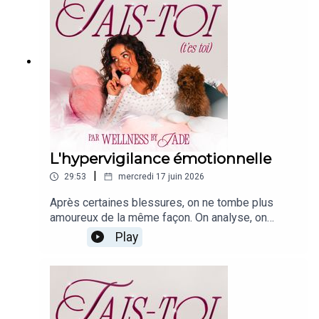
L'hypervigilance émotionnelle
|
29:53
mercredi 17 juin 2026
Après certaines blessures, on ne tombe plus
amoureux de la même façon. On analyse, on
anticipe, on cherche les signes. On appelle ça de
Play
l'intuition, de la prudence ou des standards
élevés. Mais parfois, c'est simplement de
l'hypervigilance émotionnelle. Dans cet épisode,
je parle de ces peurs invisibles qui nous
poussent à surveiller l'amour au lieu de le vivre.