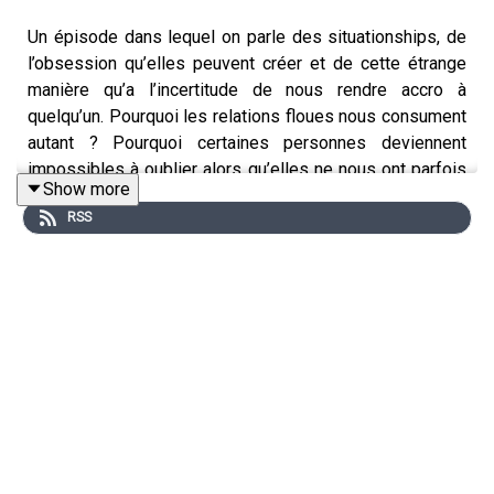
Un épisode dans lequel on parle des situationships, de
l’obsession qu’elles peuvent créer et de cette étrange
manière qu’a l’incertitude de nous rendre accro à
quelqu’un. Pourquoi les relations floues nous consument
autant ? Pourquoi certaines personnes deviennent
impossibles à oublier alors qu’elles ne nous ont parfois
Show more
jamais vraiment aimés correctement ?
RSS
Entre psychologie, attachement, manque affectif et
projections, on parle aussi de notre tendance à
confondre intensité et amour, chaos et passion. Peut-
être que ce qui nous obsède n’est pas toujours la
personne… mais ce qu’on espérait recevoir d’elle.
À tes écouteurs, bisousss