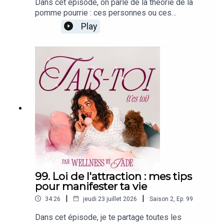
Dans cet épisode, on parle de la théorie de la
pomme pourrie : ces personnes ou ces
environnements qui finissent par contaminer
Play
notre bien-être, notre confiance en nous et notre
façon d'aimer. Comment les reconnaître,
comprendre leur impact et savoir quand il est
temps de s'éloigner pour se retrouver.IG/TikTok :
@wellnessbyjade
99. Loi de l'attraction : mes tips
pour manifester ta vie
|
|
34:26
jeudi 23 juillet 2026
Saison
2
,
Ep.
99
Dans cet épisode, je te partage toutes les