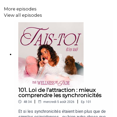
IG/TikTok : @wellnessbyjade
More episodes
View all episodes
101. Loi de l'attraction : mieux
comprendre les synchronicités
|
|
48:34
mercredi 5 août 2026
Ep.
101
Et si les synchronicités étaient bien plus que de
simples coïncidences... ou bien autre chose que