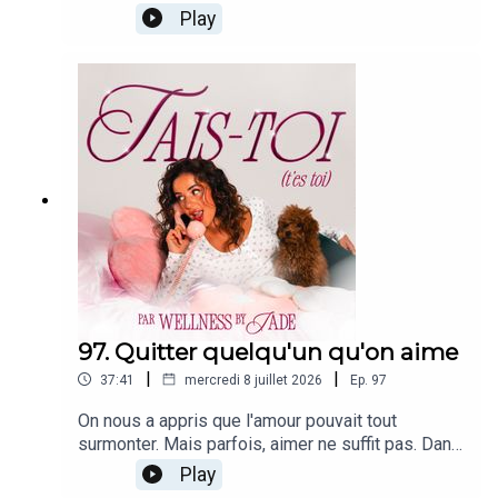
parle de ce réflexe qu'on a tous de vouloir plaire,
Play
de ce qu'il nous coûte, et de ce qui change quand
on décide enfin d'être pleinement soi.IG/TikTok :
@wellnessbyjade
97. Quitter quelqu'un qu'on aime
|
|
37:41
mercredi 8 juillet 2026
Ep.
97
On nous a appris que l'amour pouvait tout
surmonter. Mais parfois, aimer ne suffit pas. Dans
cet épisode, on parle de ces relations où les
Play
sentiments sont encore là, mais où partir devient