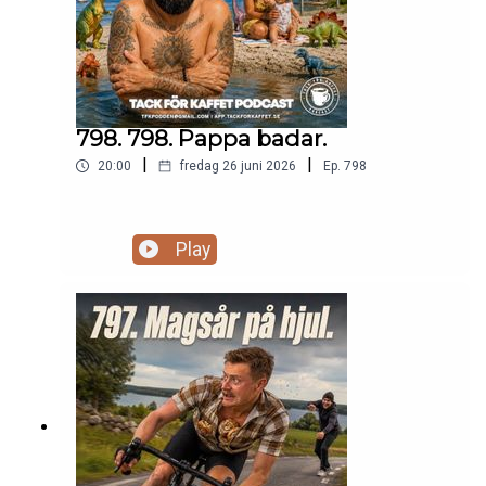
och mer – utan kostnad.Följ oss för fler
uppdateringar: Instagram: @johaank, @TfkMathie,
@Tfkjohannes
798. 798. Pappa badar.
|
|
20:00
fredag 26 juni 2026
Ep.
798
Play