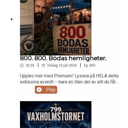
800. 800. Bödas hemligheter.
|
|
20:36
fredag 10 juli 2026
Ep.
800
Upplev mer med Premium! Lyssna på HELA detta
exklusiva avsnitt – bara en liten del av allt du får
som Premium-medlem.Gå med i Premium idag
Play
och njut av: Obegränsad tillgång till alla våra
avsnitt, inklusive specialer! 2 avsnitt/vecka -
varje måndag och fredag. 900+ timmar av
underhållning – perfekt för att lyssna offline när
du är på språng. Möjlighet att kommentera och
engagera dig direkt i varje avsnitt.Bli en del av