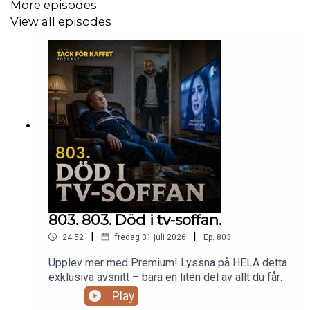
More episodes
View all episodes
803. 803. Död i tv-soffan.
|
|
24:52
fredag 31 juli 2026
Ep.
803
Upplev mer med Premium! Lyssna på HELA detta
exklusiva avsnitt – bara en liten del av allt du får
som Premium-medlem.Gå med i Premium idag
Play
och njut av: Obegränsad tillgång till alla våra