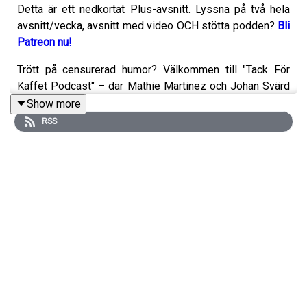
Detta är ett nedkortat Plus-avsnitt. Lyssna på två hela
avsnitt/vecka, avsnitt med video OCH stötta podden?
Bli
Patreon nu!
Trött på censurerad humor? Välkommen till "Tack För
Kaffet Podcast" – där Mathie Martinez och Johan Svärd
bjuder på många skratt, oväntade ämnen och skämtar om
Show more
allt och alla. Uppgradera till premium för två exklusiva
RSS
avsnitt i veckan utan reklam.
Prova gratis i 14 dagar och
bli en del av vårt community idag!