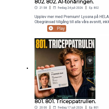
802. 802. AI-tonåringen.
|
|
21:58
fredag 24 juli 2026
Ep.
802
Upplev mer med Premium! Lyssna på HELA det
Obegränsad tillgång till alla våra avsnitt, inklusive specialer! 2 avsnitt/vecka - varje måndag och fredag. 900+ timm
offline när du är på språng. Möjlighet att kommentera och engagera dig direkt i varje avsnitt.Bli en del av TFK's Community – där riktiga fans möts.Prova
Play
801. 801. Triceppatrullen.
|
|
20:00
fredag 17 juli 2026
Ep.
801