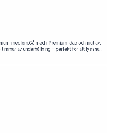
emium-medlem.Gå med i Premium idag och njut av:
t gratis i 14 dagar! Upplev skillnaden och mer – utan kostnad.Följ oss för fler uppdateringar: Instagram: @johaank, @TfkMathie, @Tfkjohannes