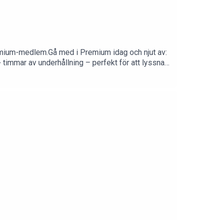
emium-medlem.Gå med i Premium idag och njut av:
t gratis i 14 dagar! Upplev skillnaden och mer – utan kostnad.Följ oss för fler uppdateringar: Instagram: @johaank, @TfkMathie, @Tfkjohannes