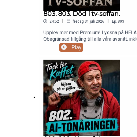
803. 803. Död i tv-soffan.
|
|
24:52
fredag 31 juli 2026
Ep.
803
Upplev mer med Premium! Lyssna på HELA det
Obegränsad tillgång till alla våra avsnitt, inklusive specialer! 2 avsnitt/vecka - varje måndag och fredag. 900+ timm
offline när du är på språng. Möjlighet att kommentera och engagera dig direkt i varje avsnitt.Bli en del av TFK's Community – där riktiga fans möts.Prova
Play