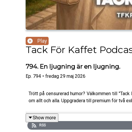
Play
Tack För Kaffet Podca
794. En ljugning är en ljugning.
Ep.
794
•
fredag 29 maj 2026
Trött på censurerad humor? Välkommen till "Tack
om allt och alla. Uppgradera till premium för två ex
Show more
RSS