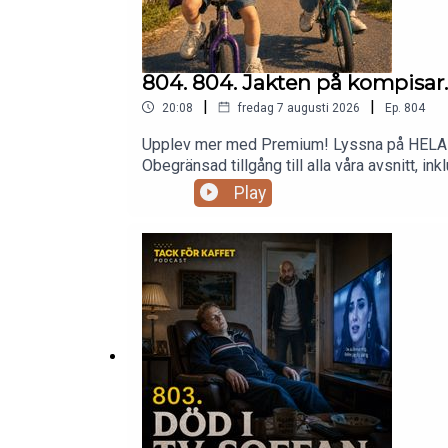
804. 804. Jakten på kompisar.
|
|
20:08
fredag 7 augusti 2026
Ep.
804
Upplev mer med Premium! Lyssna på HELA det
Obegränsad tillgång till alla våra avsnitt, inklusive specialer! 2 avsnitt/vecka - varje måndag och fredag. 900+ timm
offline när du är på språng. Möjlighet att kommentera och engagera dig direkt i varje avsnitt.Bli en del av TFK's Community – där riktiga fans möts.Prova
Play