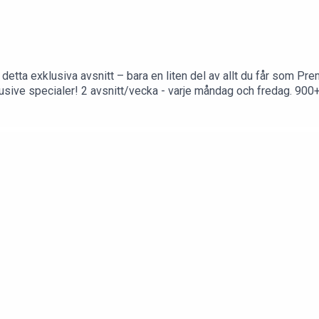
ta exklusiva avsnitt – bara en liten del av allt du får som Pr
ar av underhållning – perfekt för att lyssna
Premium hel