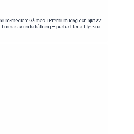
emium-medlem.Gå med i Premium idag och njut av:
t gratis i 14 dagar! Upplev skillnaden och mer – utan kostnad.Följ oss för fler uppdateringar: Instagram: @johaank, @TfkMathie, @Tfkjohannes