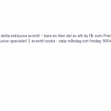
ta exklusiva avsnitt – bara en liten del av allt du får som Pr
ar av underhållning – perfekt för att lyssna
Premium hel