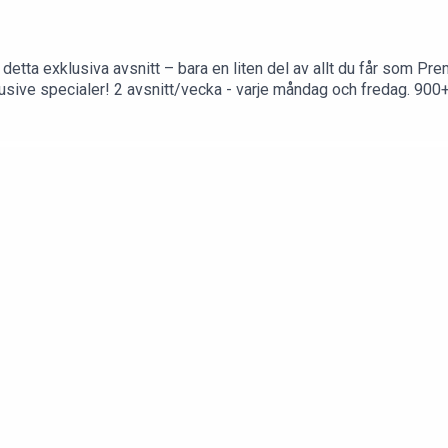
ta exklusiva avsnitt – bara en liten del av allt du får som Pr
ar av underhållning – perfekt för att lyssna
Premium hel