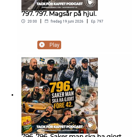
797. 797. Magsår på hjul.
|
|
20:00
fredag 19 juni 2026
Ep.
797
Play
796. 796. Saker man ska ha gjort