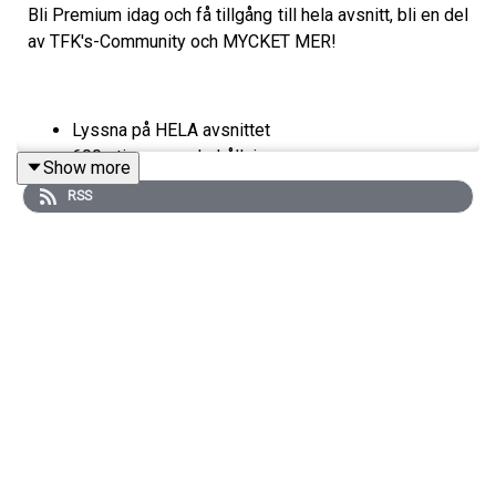
Bli Premium idag och få tillgång till hela avsnitt, bli en del
av TFK's-Community och MYCKET MER!
Lyssna på HELA avsnittet
600+ timmar underhållning
Show more
Tillgång till alla avsnitt
RSS
Spara ner offline
Kommentera avsnitt
Prova Premium i 14 dagar HELT FRITT här!
Instagram: