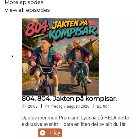
@johaank
More episodes
View all episodes
@TfkMathie
@Tfkjohannes
Trött på censurerad humor? Välkommen till "Tack För
Kaffet Podcast" – där Mathie Martinez och Johan Svärd
bjuder på många skratt, oväntade ämnen och skämtar om
allt och alla. Uppgradera till premium för två exklusiva
avsnitt i veckan utan reklam.
Prova gratis i 14 dagar och
bli en del av vårt community idag!
804. 804. Jakten på kompisar.
|
|
20:08
fredag 7 augusti 2026
Ep.
804
Upplev mer med Premium! Lyssna på HELA detta
exklusiva avsnitt – bara en liten del av allt du får
som Premium-medlem.Gå med i Premium idag
Play
och njut av: Obegränsad tillgång till alla våra