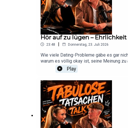
Hör auf zu lügen – Ehrlichkei
|
23:48
Donnerstag, 23. Juli 2026
Wie viele Dating-Probleme gäbe es gar nich
warum es völlig okay ist, seine Meinung zu 
bleiben, statt anderen etwas vorzuspielen.Ei
Play
bisschen unbequem.