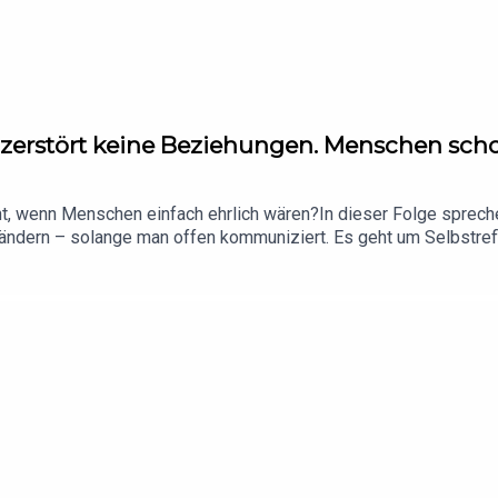
t zerstört keine Beziehungen. Menschen sch
t, wenn Menschen einfach ehrlich wären?In dieser Folge spreche
ändern – solange man offen kommuniziert. Es geht um Selbstrefle
ne Folge voller Real Talk, Deep Talk und einer kleinen Therapiestu