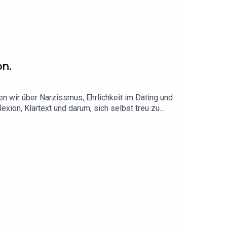
on.
n wir über Narzissmus, Ehrlichkeit im Dating und
xion, Klartext und darum, sich selbst treu zu
nde – ungefiltert, ehrlich und vielleicht auch ein