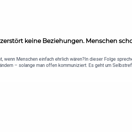
t zerstört keine Beziehungen. Menschen sch
t, wenn Menschen einfach ehrlich wären?In dieser Folge spreche
ändern – solange man offen kommuniziert. Es geht um Selbstrefle
ne Folge voller Real Talk, Deep Talk und einer kleinen Therapiestu