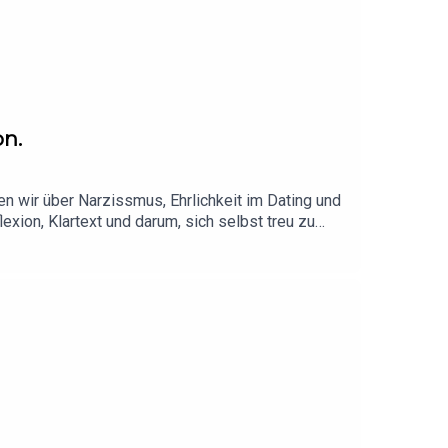
on.
n wir über Narzissmus, Ehrlichkeit im Dating und
xion, Klartext und darum, sich selbst treu zu
nde – ungefiltert, ehrlich und vielleicht auch ein