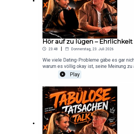
Hör auf zu lügen – Ehrlichkei
|
23:48
Donnerstag, 23. Juli 2026
Wie viele Dating-Probleme gäbe es gar nich
warum es völlig okay ist, seine Meinung zu 
bleiben, statt anderen etwas vorzuspielen.Ei
Play
bisschen unbequem.