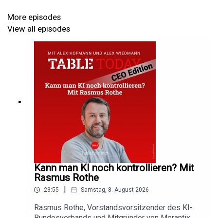
ausgeschlossen, dass so jemand Wirtschaftsminister
bleiben kann.“
More episodes
View all episodes
In der Debatte um eine mögliche Rückkehr syrischer
Flüchtlinge in ihre Heimat verlangt Söder staatliche
Hilfen. „Deutschland hat vielen Menschen in der Not
Aufnahme geboten. Wenn sich diese Situation jetzt
ändert und damit de facto der Asylgrund wegfällt, gibt es
ja auch keinen Rechtsgrund mehr, im Land zu bleiben“, so
Söder. Die Politik müsse auch bei bislang anerkannten
Asylbewerbern „Anreize setzen“, dass diese wieder
zurückkehren.
Kann man KI noch kontrollieren? Mit
Rasmus Rothe
Table.Briefings
- For better informed decisions.
|
23:55
Samstag, 8. August 2026
Rasmus Rothe, Vorstandsvorsitzender des KI-
Bundesverbands und Mitgründer von Merantix,