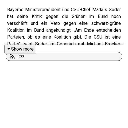
Bayerns Ministerpräsident und CSU-Chef Markus Söder
hat seine Kritik gegen die Grünen im Bund noch
verschärft und ein Veto gegen eine schwarz-grüne
Koalition im Bund angekündigt. „Am Ende entscheiden
Parteien, ob es eine Koalition gibt. Die CSU ist eine
Partei“, sagt Söder im Gespräch mit Michael Bröcker.
Show more
Wenn man dieses Land wieder voranbringen wolle, dann
RSS
reiche kein Regierungswechsel. „Da braucht es einen
Richtungswechsel. Es muss sich etwas grundlegend
ändern, sonst werden es andere ändern“, so Söder.
Schwarz-Grün sei „nicht die richtige Perspektive“.
Laut Söder trägt Robert Habeck als Wirtschaftsminister
persönlich die Schuld an der Krise. „Der Robbi-Klub der
Grünen ist verantwortlich für das wirtschaftliche
Desaster. Ich halte es für völlig absurd und