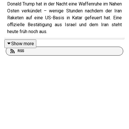
Donald Trump hat in der Nacht eine Waffenruhe im Nahen
Osten verkündet – wenige Stunden nachdem der Iran
Raketen auf eine US-Basis in Katar gefeuert hat. Eine
offizielle Bestätigung aus Israel und dem Iran steht
heute früh noch aus.
Show more
RSS
Bill Gates hat die Bundesregierung aufgefordert, den
Kampf gegen die globalen Gesundheitsrisiken in den
armen Ländern zu verstärken. „Ich hoffe, dass Europa
seine Großzügigkeit wieder steigert“, sagt Gates im
Gespräch mit Michael Bröcker. „Benchmark für diese
Großzügigkeit waren immer die 0,7 Prozent des BIP.
Deutschland war auf diesem Level, ich hoffe, es kommt
dahin zurück.“ Momentan sei es schon ein Erfolg, wenn
die Entwicklungshilfe nicht weiter gekürzt werde.