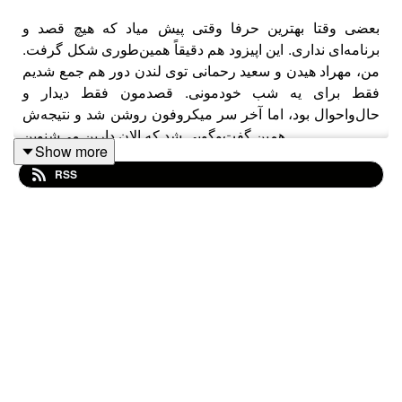
بعضی وقتا بهترین حرفا وقتی پیش میاد که هیچ قصد و
برنامه‌ای نداری. این اپیزود هم دقیقاً همین‌طوری شکل گرفت.
من، مهراد هیدن و سعید رحمانی توی لندن دور هم جمع شدیم
فقط برای یه شب خودمونی. قصدمون فقط دیدار و
حال‌و‌احوال بود، اما آخر سر میکروفون روشن شد و نتیجه‌ش
همین گفت‌وگویی شد که الان دارین می‌شنوین.
Show more
RSS
مهراد هیدن رو همه به عنوان یکی از صداهای موندگار
موسیقی زیرزمینی می‌شناسن؛ مسیری که از زیرزمین شروع
شد و رسید به استیج‌های بین‌المللی.
سعید رحمانی هم یکی از شناخته‌شده‌ترین سرمایه‌گذارها و
کارآفرین‌های ایرانیه؛ کسی که با EQIQ کلی فاوندر و استارتاپ
رو همراهی کرده.
حرف‌هامون هم مثل حال و هواش، بی‌برنامه و بی‌پرده بود: از