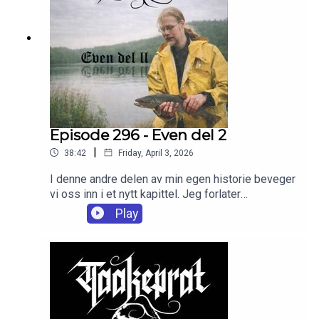
Episode 296 - Even del 2
|
38:42
Friday, April 3, 2026
I denne andre delen av min egen historie beveger
vi oss inn i et nytt kapittel. Jeg forlater
gravferdsetaten og trer inn i arbeidslivet for alvor,
Play
med en voksende følelse av frihet – og et behov
for å forme min egen vei.Dette er en tid preget av
muligheter, men også av møter med mennesker
og miljøer som setter spor. Transportbransjen
åpner seg, og med den et galleri av karakterer og
erfaringer som både fascinerer og
utfordrer.Samtidig ligger musikken der som en