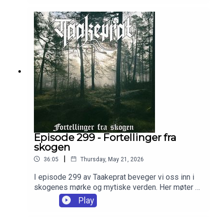
påkallelser og svarte messer. I episode 300 av
Taakeprat dykker vi igjen ned i den beryktede
giftmorderskandalen som trakk både adelsfolk,
spåkoner og kongens nærmeste inn i en verden
av begjær, frykt og mørke ritualer.
Episode 299 - Fortellinger fra
skogen
|
36:05
Thursday, May 21, 2026
I episode 299 av Taakeprat beveger vi oss inn i
skogenes mørke og mytiske verden. Her møter vi
mosefolk, dryader, skogsånder, levende trær og
Play
eldgamle vesener som har gjemt seg mellom