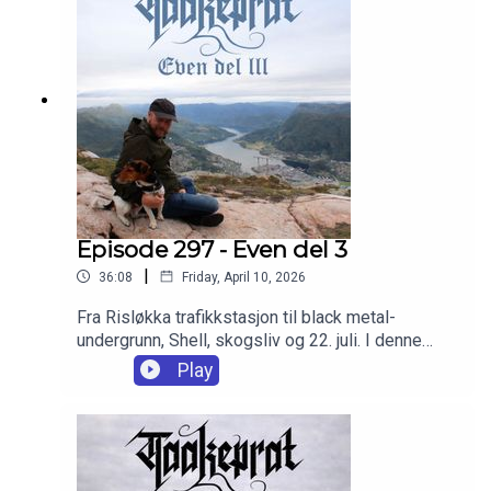
Episode 297 - Even del 3
|
36:08
Friday, April 10, 2026
Fra Risløkka trafikkstasjon til black metal-
undergrunn, Shell, skogsliv og 22. juli. I denne
delen av min historie handler det om offentlig
Play
forvaltning, svindel, kaos, musikk, nytt hus og et
nasjonalt traume som satte spor.