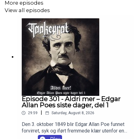
More episodes
View all episodes
Episode 301 - Aldri mer – Edgar
Allan Poes siste dager, del 1
|
29:59
Saturday, August 8, 2026
Den 3. oktober 1849 blir Edgar Allan Poe funnet
forvirret, syk og iført fremmede klær utenfor en
taverna i Baltimore. Fire dager senere er han død,