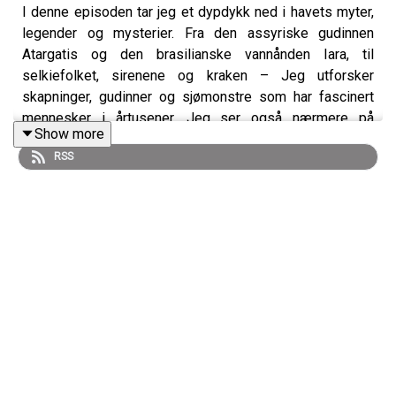
I denne episoden tar jeg et dypdykk ned i havets myter,
legender og mysterier. Fra den assyriske gudinnen
Atargatis og den brasilianske vannånden Iara, til
selkiefolket, sirenene og kraken – Jeg utforsker
skapninger, gudinner og sjømonstre som har fascinert
mennesker i årtusener. Jeg ser også nærmere på
Show more
spøkelsesskip som Den flygende hollender, Caleuche,
RSS
Mary Celeste og SS Ourang Medan, før vi avslutter med
inuittgudinnen Arnaquagsaq og refleksjoner over havets
rolle i vår egen tid.
https://www.patreon.com/taakeprat
https://www.taakeprat.com