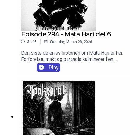
Episode 294 - Mata Hari del 6
|
31:45
Saturday, March 28, 2026
Den siste delen av historien om Mata Hari er her.
Forførelse, makt og paranoia kulminerer i en
rettssak der sannhet og løgn glir over i hverandre,
Play
og hvor utfallet kanskje var bestemt lenge før hun
satte sin fot i rettssalen. Dette er slutten på et liv
som brant intenst — og ble slukket brutalt.