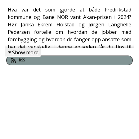
Hva var det som gjorde at både Fredrikstad
kommune og Bane NOR vant Akan-prisen i 2024?
Hør Janka Ekrem Holstad og Jørgen Langhelle
Pedersen fortelle om hvordan de jobber med
forebygging og hvordan de fanger opp ansatte som
har det vanskelig. I denne episoden får du tips til
Show more
hvordan dere kan jobbe for å skape en tryggere
RSS
arbeidskultur.
Husk å nominere din bedrift til Akan-prisen innen 19.
september 2025. Les mer på
akan.no/akan-prisen
.
💡 HVA DU VIL LÆRE