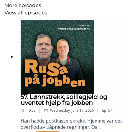
• Hvordan enkle grep kan avdekke skjulte problemer
More episodes
View all episodes
• Hvordan god ledelse senker terskelen for
vanskelige samtaler
• Hvordan forankre Akan-arbeid i ledelse, struktur
og daglig praksis
• Konkrete tiltak som førte til Akan-prisen i
Fredrikstad kommune og Bane NOR
.
🧑 DELTAKERE
57. Lønnstrekk, spillegjeld og
uventet hjelp fra jobben
• Janka Ekrem Holstad, tidl. helsedirektør i
|
|
40:53
Wednesday, June 17, 2026
Ep.
57
Fredrikstad kommune
Han hadde postkasse-skrekk. Hjemme var det
• Jørgen Langhelle Pedersen, trafikkdirektør i Bane
overflod av uåpnede regninger. Da