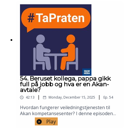
mindre robuste? Og hvem sin feil er det i så
☎️ KONTAKT OSS FOR VEILEDNING:
fall?
Telefon:
22 40 28 00
Mail:
akan@akan.no
💬 FØLG OSS I SOSIALE MEDIER:
Akan på Facebook
Akan på Instagram
54. Beruset kollega, pappa gikk
full på jobb og hva er en Akan-
🌐 NETTSIDEN VÅR:
avtale?
|
|
42:13
Monday, December 15, 2025
Ep.
54
www.akan.no
Hvordan fungerer veiledningstjenesten til
Akan kompetansesenter? I denne episoden
møter du to av rådgiverne våre som til daglig
Play
🎬 PRODUKSJON:
svarer på spørsmål som kommer inn på