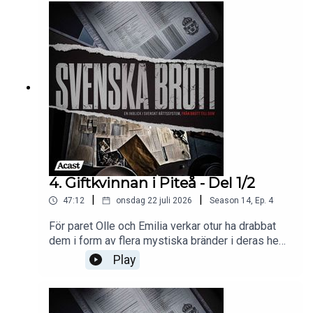
till polisen, och de mystiska händelserna i parets
liv blir föremål för en noggrann utredning som
gradvis leder till åtal.Källor:Sveriges
domstolarExpressenAftonbladet Programledare:
Tove VahlneKlippare & medproducent: Martin
MasarovMedproducent: Ayla KarlssonExekutiv
producent: Nils Bergman
4. Giftkvinnan i Piteå - Del 1/2
|
|
47:12
onsdag 22 juli 2026
Season
14
,
Ep.
4
För paret Olle och Emilia verkar otur ha drabbat
dem i form av flera mystiska bränder i deras hem.
När upptäckten av den giftiga växten stormhatt
Play
hittas i parets bostad, börjar en mörkare
verklighet träda fram. Snart inkommer en anmälan
till polisen, och de mystiska händelserna i parets