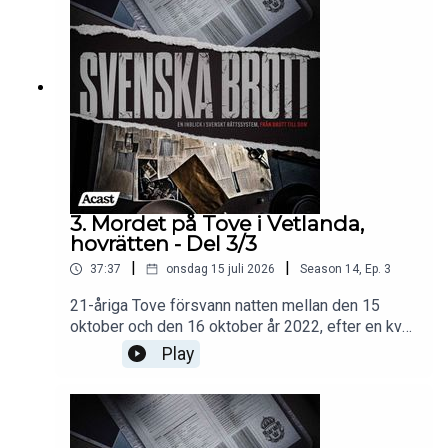
liv blir föremål för en noggrann utredning som
gradvis leder till åtal.Källor:Sveriges
domstolarExpressenAftonbladet Programledare:
Tove VahlneKlippare & medproducent: Martin
MasarovMedproducent: Ayla KarlssonExekutiv
producent: Nils Bergman
3. Mordet på Tove i Vetlanda,
hovrätten - Del 3/3
|
|
37:37
onsdag 15 juli 2026
Season
14
,
Ep.
3
21-åriga Tove försvann natten mellan den 15
oktober och den 16 oktober år 2022, efter en kväll
på utestället Nöjet i Vetlanda. När
Play
hovrättsförhandlingarna inleds i oktober 2023
presenteras flera nya aspekter. Fyra rättsläkare
kommer att vittna. En central del av rättegången
kommer att fokusera på just dödsorsaken, vilket