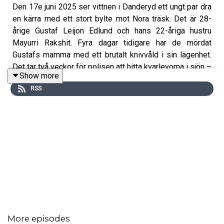
Den 17e juni 2025 ser vittnen i Danderyd ett ungt par dra
en kärra med ett stort bylte mot Nora träsk. Det är 28-
årige Gustaf Leijon Edlund och hans 22-åriga hustru
Mayurri Rakshit. Fyra dagar tidigare har de mördat
Gustafs mamma med ett brutalt knivvåld i sin lägenhet.
Det tar två veckor för polisen att hitta kvarlevorna i sjön –
Show more
starten på utredningen av ett av modern tids mest
RSS
hänsynslösa familjemord.
Fingerade namn och ändrade röster förekommer i
avsnittet.
Programledare, klippare & producent: Martin Masarov
Medproducent: Ayla Karlsson
More episodes