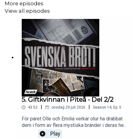
Domen
More episodes
View all episodes
Förundersökningsprotokoll
Ljudinspelning från Rättegången
5. Giftkvinnan i Piteå - Del 2/2
|
|
43:52
onsdag 29 juli 2026
Season
14
,
Ep.
5
För paret Olle och Emilia verkar otur ha drabbat
dem i form av flera mystiska bränder i deras hem.
När upptäckten av den giftiga växten stormhatt
Play
hittas i parets bostad, börjar en mörkare