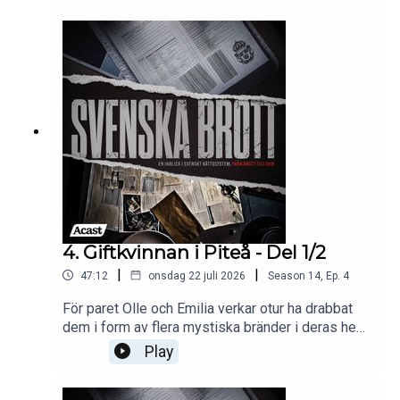
verklighet träda fram. Snart inkommer en anmälan
till polisen, och de mystiska händelserna i parets
liv blir föremål för en noggrann utredning som
gradvis leder till åtal.Källor:Sveriges
domstolarExpressenAftonbladet Programledare:
Tove VahlneKlippare & medproducent: Martin
MasarovMedproducent: Ayla KarlssonExekutiv
producent: Nils Bergman
4. Giftkvinnan i Piteå - Del 1/2
|
|
47:12
onsdag 22 juli 2026
Season
14
,
Ep.
4
För paret Olle och Emilia verkar otur ha drabbat
dem i form av flera mystiska bränder i deras hem.
När upptäckten av den giftiga växten stormhatt
Play
hittas i parets bostad, börjar en mörkare
verklighet träda fram. Snart inkommer en anmälan