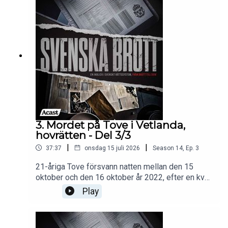
till polisen, och de mystiska händelserna i parets
liv blir föremål för en noggrann utredning som
gradvis leder till åtal.Källor:Sveriges
domstolarExpressenAftonbladet Programledare:
Tove VahlneKlippare & medproducent: Martin
MasarovMedproducent: Ayla KarlssonExekutiv
producent: Nils Bergman
3. Mordet på Tove i Vetlanda,
hovrätten - Del 3/3
|
|
37:37
onsdag 15 juli 2026
Season
14
,
Ep.
3
21-åriga Tove försvann natten mellan den 15
oktober och den 16 oktober år 2022, efter en kväll
på utestället Nöjet i Vetlanda. När
Play
hovrättsförhandlingarna inleds i oktober 2023
presenteras flera nya aspekter. Fyra rättsläkare
kommer att vittna. En central del av rättegången