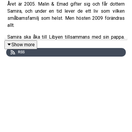
Året är 2005. Malin & Emad gifter sig och får dottern
Samira, och under en tid lever de ett liv som vilken
småbarnsfamilj som helst. Men hösten 2009 förändras
allt.
Samira ska åka till Libyen tillsammans med sin pappa.
Planen är en månad hos släkten, tillbaka den 28
Show more
september. Men när Malin står och väntar på Kastrup den
RSS
dagen, ser hon aldrig sin dotter komma ut genom
ankomsthallen.
Det här är historien om en mamma som förlorar sitt barn,
om myndigheter som står maktlösa - och om en
rättsprocess som nästan femton år senare når Malmö
tingsrätt.
Källor: