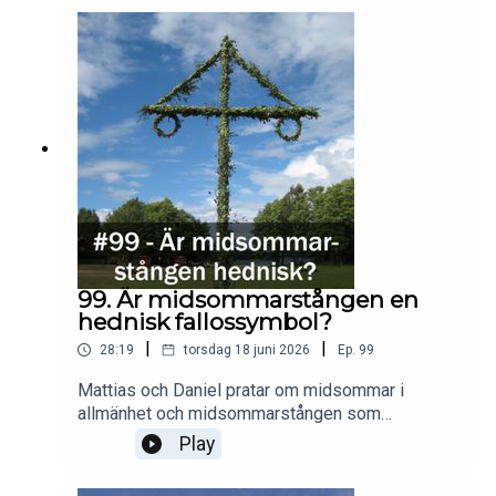
99. Är midsommarstången en
hednisk fallossymbol?
|
|
28:19
torsdag 18 juni 2026
Ep.
99
Mattias och Daniel pratar om midsommar i
allmänhet och midsommarstången som
fallossymbol i synnerhet.
Play