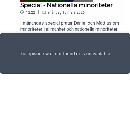
Special - Nationella minoriteter
|
12:22
måndag 16 mars 2026
I månandes special pratar Daniel och Mattias om
minoriteter i allmänhet och nationella minoriteter i
synnerhet.Hela avsnittet finns på patreon
Play
Copyright
Reostat Media
Hosted with ❤️ by
Acast