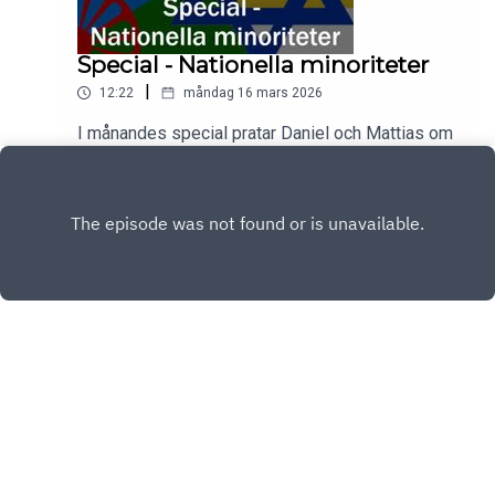
Special - Nationella minoriteter
|
12:22
måndag 16 mars 2026
I månandes special pratar Daniel och Mattias om
minoriteter i allmänhet och nationella minoriteter i
synnerhet.Hela avsnittet finns på patreon
Play
Copyright
Reostat Media
Hosted with ❤️ by
Acast