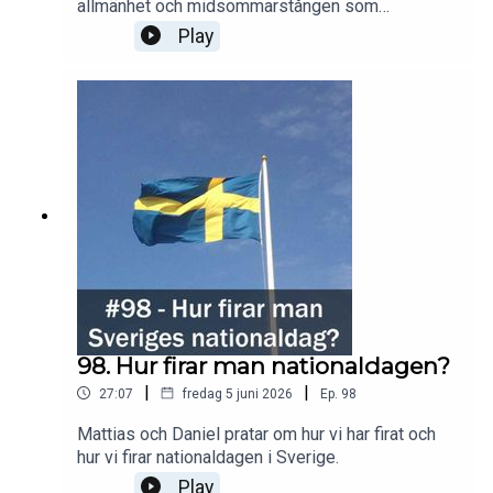
allmänhet och midsommarstången som
fallossymbol i synnerhet.
Play
98. Hur firar man nationaldagen?
|
|
27:07
fredag 5 juni 2026
Ep.
98
Mattias och Daniel pratar om hur vi har firat och
hur vi firar nationaldagen i Sverige.
Play