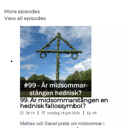
More episodes
View all episodes
99. Är midsommarstången en
hednisk fallossymbol?
|
|
28:19
torsdag 18 juni 2026
Ep.
99
Mattias och Daniel pratar om midsommar i