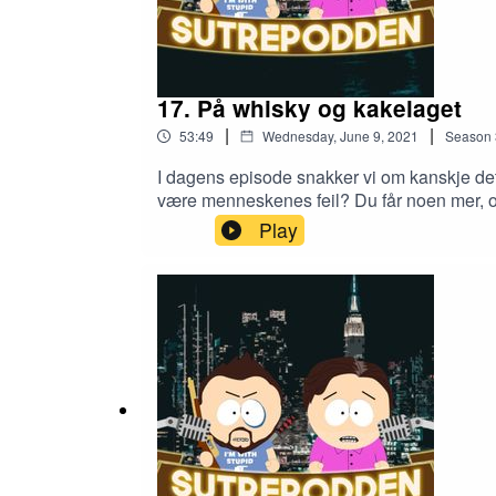
17. På whisky og kakelaget
|
|
53:49
Wednesday, June 9, 2021
Season
I dagens episode snakker vi om kanskje de
være menneskenes feil? Du får noen mer, o
og ellers mye kos. Har du flere forslag ti
Play
også som alltid høre oss påiTunesSpotifyAc