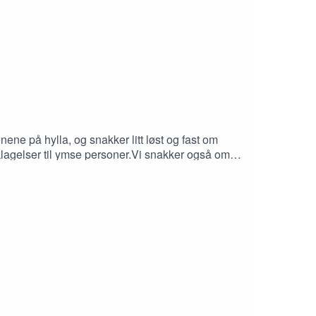
ene på hylla, og snakker litt løst og fast om
eklagelser til ymse personer.Vi snakker også om
re hver onsdag i halvannet år.Sist men ikke