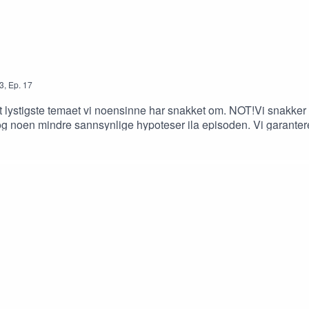
3
,
Ep.
17
t lystigste temaet vi noensinne har snakket om. NOT!Vi snakke
g noen mindre sannsynlige hypoteser ila episoden. Vi garantere
l hva som vil være vår undergang? Skrik det ut til oss på:sutri
astOg mer eller mindre alle steder du finner din podcast.