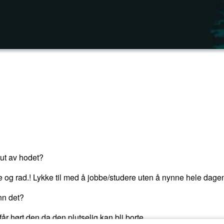
 ut av hodet?
 rad.! Lykke til med å jobbe/studere uten å nynne hele dagen
enn det?
får hørt den da den plutselig kan bli borte.