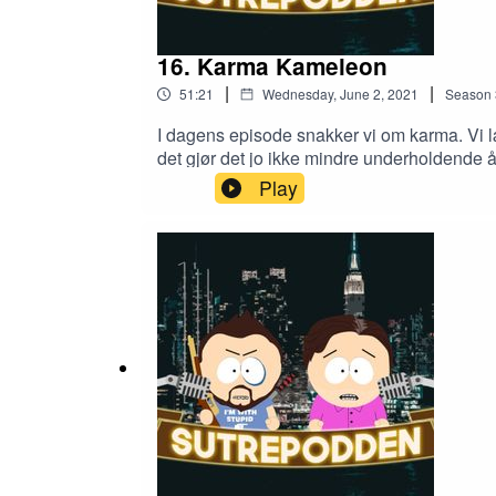
16. Karma Kameleon
|
|
51:21
Wednesday, June 2, 2021
Season
I dagens episode snakker vi om karma. Vi læ
det gjør det jo ikke mindre underholdende å
episoden, så god karma må du jo ha. Så, ette
Play
Har du lært noe nytt? Skrik det ut til oss 
hvor de bør høre oss? iTunesSpotifyAcastOg 