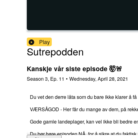
Play
Sutrepodden
Kanskje vår siste episode 🤯🚨
Season
3
,
Ep.
11
•
Wednesday, April 28, 2021
Du vet den derre låta som du bare ikke klarer å få
VÆRSÅGOD - Her får du mange av dem, på rekke og
Gode gamle landeplager, kan vel ikke bli bedre 
Du bør høre episoden NÅ, for å sikre at du faktisk 