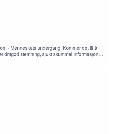
r om - Menneskets undergang. Kommer det til å
r dritgod stemning, sjukt skummel informasjon
ng@sutrepodden.noFacebookTwitterInstagramDu kan