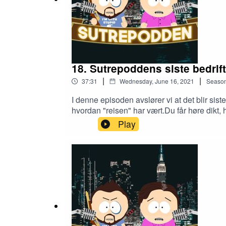
https://www.instagram.com/sutrepodden
Og du kan alltids høre oss på:
18. Sutrepoddens siste bedrift
Spotify
|
|
37:31
Wednesday, June 16, 2021
Seaso
iTunes
I denne episoden avslører vi at det blir sis
hvordan "reisen" har vært.Du får høre dikt,
Acast
hva som har vært gøy å holde på med, og hvo
Play
Og mer eller mindre alle andre steder du finner po
minst, takk for at du lyttet.