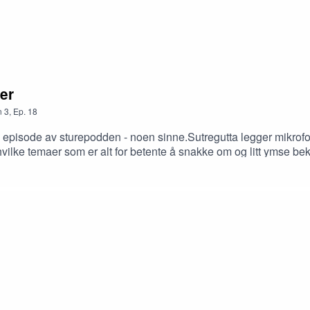
er
n
3
,
Ep.
18
te episode av sturepodden - noen sinne.Sutregutta legger mikrofon
 hvilke temaer som er alt for betente å snakke om og litt ymse b
r glade vi er for å ha kunnet gi dere en episode mer eller mind
dcaster..