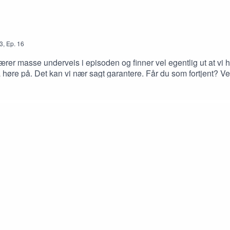
3
,
Ep.
16
rer masse underveis i episoden og finner vel egentlig ut at vi h
 høre på. Det kan vi nær sagt garantere. Får du som fortjent? V
r å ha snakket ferdig om temaet kan vi fastslå at vi begge er li
på sutring@sutrepodden.noFacebookTwitterInstagramHar du lyst til
praktisk talt alle andre steder du klarer å finne podcast.