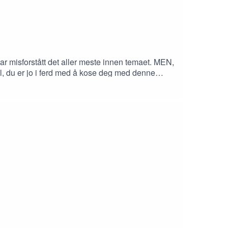
ar misforstått det aller meste innen temaet. MEN,
el, du er jo i ferd med å kose deg med denne
tt smartere, og kanskje du også har lært noe nytt?
 å vite hvor du kan fortelle alle vennene dine om