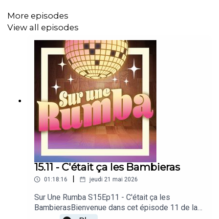
Découvrez toutes nos émissions
More episodes
View all episodes
Soutenez-nous en donnant à notre Patreon
15.11 - C'était ça les Bambieras
|
01:18:16
jeudi 21 mai 2026
Sur Une Rumba S15Ep11 - C'était ça les
BambierasBienvenue dans cet épisode 11 de la
saison 15 de notre podcast dédié à Danse avec