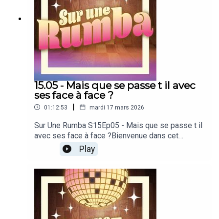
15.05 - Mais que se passe t il avec
ses face à face ?
|
01:12:53
mardi 17 mars 2026
Sur Une Rumba S15Ep05 - Mais que se passe t il
avec ses face à face ?Bienvenue dans cet
épisode 5 de la saison 15 de notre podcast
Play
dédié à Danse avec les stars !DALS est revenu,
on a pris beaucoup de plaisir pour cette
cinquième émission avec la performance de 10
couples, on débriefe tout ça ici. Produit par
PodcutRejoignez-nous sur notre
discordDécouvrez toutes nos
émissionsSoutenez-nous en donnant à notre