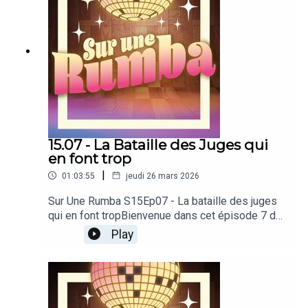
15.07 - La Bataille des Juges qui
en font trop
|
01:03:55
jeudi 26 mars 2026
Sur Une Rumba S15Ep07 - La bataille des juges
qui en font tropBienvenue dans cet épisode 7 de
la saison 15 de notre podcast dédié à Danse
Play
avec les stars !Produit par PodcutRejoignez-
nous sur notre discordDécouvrez toutes nos
émissionsSoutenez-nous en donnant à notre
Patreon