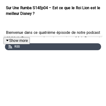
Sur Une Rumba S14Ep04 – Est ce que le Roi Lion est le
meilleur Disney ?
Bienvenue dans ce quatrième épisode de notre podcast
dédié à Danse avec les stars, saison 14 ! Dans cet
Show more
épisode, nous revenons sur la soirée spéciale Disney du
RSS
28 février pour décortiquer les performances, l'ambiance
féerique et les choix artistiques de nos couples.
Produit par Podcut
Rejoignez-nous sur notre discord