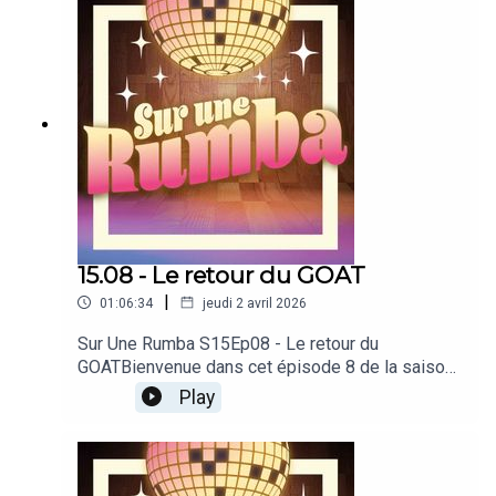
émissionsSoutenez-nous en donnant à notre
Patreon
15.08 - Le retour du GOAT
|
01:06:34
jeudi 2 avril 2026
Sur Une Rumba S15Ep08 - Le retour du
GOATBienvenue dans cet épisode 8 de la saison
15 de notre podcast dédié à Danse avec les
Play
stars !Produit par PodcutRejoignez-nous sur
notre discordDécouvrez toutes nos
émissionsSoutenez-nous en donnant à notre
Patreon