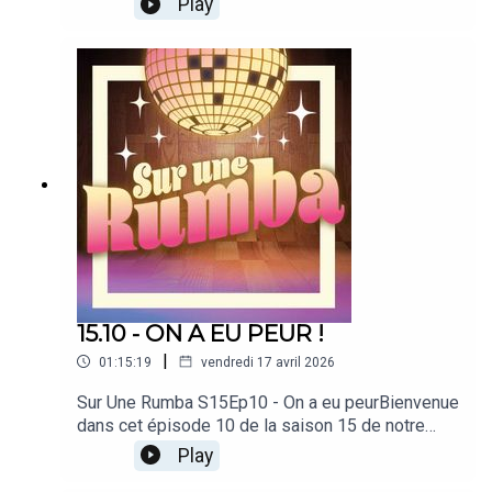
Play
les stars !Produit par PodcutRejoignez-nous sur
notre discordDécouvrez toutes nos
émissionsSoutenez-nous en donnant à notre
Patreon
15.10 - ON A EU PEUR !
|
01:15:19
vendredi 17 avril 2026
Sur Une Rumba S15Ep10 - On a eu peurBienvenue
dans cet épisode 10 de la saison 15 de notre
podcast dédié à Danse avec les stars !Produit
Play
par PodcutRejoignez-nous sur notre