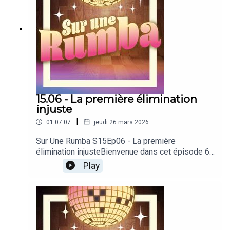
15.06 - La première élimination
injuste
|
01:07:07
jeudi 26 mars 2026
Sur Une Rumba S15Ep06 - La première
élimination injusteBienvenue dans cet épisode 6
de la saison 15 de notre podcast dédié à Danse
Play
avec les stars !Produit par PodcutRejoignez-
nous sur notre discordDécouvrez toutes nos
émissionsSoutenez-nous en donnant à notre
Patreon