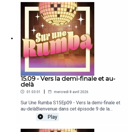
discordDécouvrez toutes nos
émissionsSoutenez-nous en donnant à notre
Patreon
15.09 - Vers la demi-finale et au-
delà
|
01:03:01
mercredi 8 avril 2026
Sur Une Rumba S15Ep09 - Vers la demi-finale et
au-delàBienvenue dans cet épisode 9 de la
saison 15 de notre podcast dédié à Danse avec
Play
les stars !Produit par PodcutRejoignez-nous sur
notre discordDécouvrez toutes nos