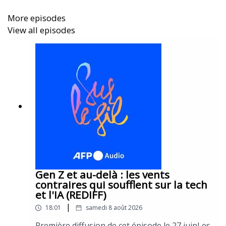
More episodes
View all episodes
Réalisation : Maxime Mamet
Sur le Fil est le podcast quotidien de l'AFP. Vous avez
des commentaires ? Ecrivez-nous à
podcast@afp.com
. Vous pouvez aussi nous envoyer
une note vocale par Whatsapp au + 33 6 79 77 38
45. Si vous aimez, abonnez-vous, parlez de nous
autour de vous et laissez-nous plein d’étoiles sur
votre plateforme de podcasts préférée pour mieux
faire connaître notre programme !
Gen Z et au-delà : les vents
contraires qui soufflent sur la tech
et l'IA (REDIFF)
|
18:01
samedi 8 août 2026
Première diffusion de cet épisode le 27 juinLes