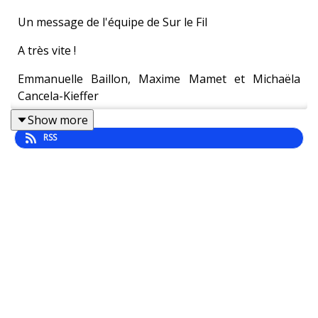
Un message de l'équipe de Sur le Fil
A très vite !
Emmanuelle Baillon, Maxime Mamet et Michaëla
Cancela-Kieffer
Show more
RSS
Vous avez des commentaires ? Ecrivez-nous à
podcast@afp.com
. Vous pouvez aussi nous laisser
une note vocale par Whatsapp au + 33 6 79 77 38 45.