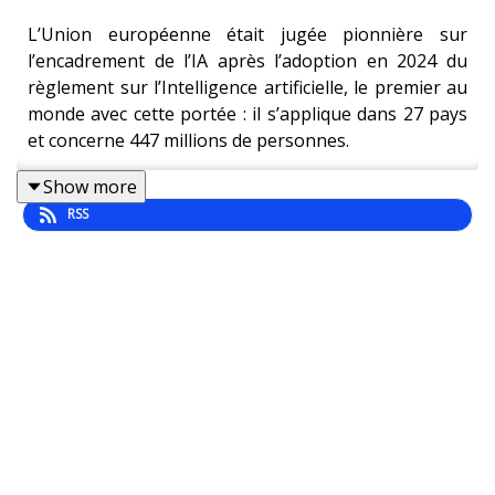
L’Union européenne était jugée pionnière sur
l’encadrement de l’IA après l’adoption en 2024 du
règlement sur l’Intelligence artificielle, le premier au
monde avec cette portée : il s’applique dans 27 pays
et concerne 447 millions de personnes.
Show more
RSS
Au coeur du dispositif, l'obligation de respect des
droits humains, y compris par les géants américains
de la tech ayant des activités dans l’Union
européenne.
Certaines règles sont déjà en place : par exemple
celles qui interdisent de manipuler les citoyens ou
encore celles qui régissent les modèles d’IA à usage
général comme ceux d’Open AI.