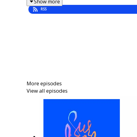
Show more
beaucoup plus larges : précarité, inégalités, s
RSS
Des maux qui alimentent le vote en faveur de l’
Dans cet épisode de la Semaine sur le fil no
gouvernements, en France et au niveau europé
Intervenants
Juliette Vilrobe, journaliste spécialiste du loge
More episodes
Pierre Madec, économiste à l'OFCE et enseigna
View all episodes
Margaux Charbonnier, chargée de projet à la F
Réalisation : Maxime Mamet avec Michaëla Canc
Doublages : Michaëla Cancela Kieffer, Emmanue