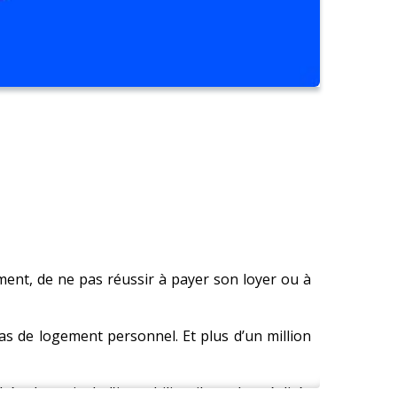
ment, de ne pas réussir à payer son loyer ou à
as de logement personnel. Et plus d’un million
e des prix de l'immobilier, il y a des réalités