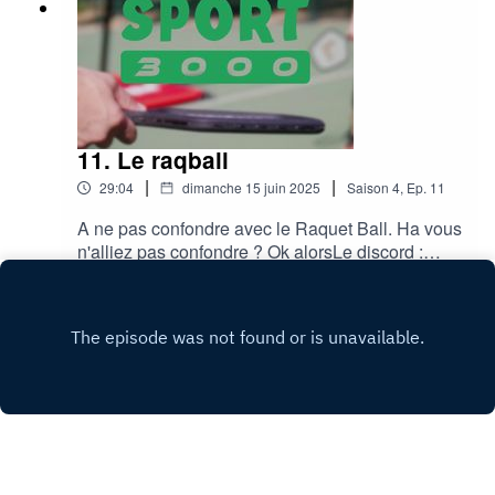
11. Le raqball
|
|
29:04
dimanche 15 juin 2025
Saison
4
,
Ep.
11
A ne pas confondre avec le Raquet Ball. Ha vous
n'alliez pas confondre ? Ok alorsLe discord :
https://discord.gg/eUTA6CB2hKMusic : Funky
Play
Sundays by Adhesive Wombat