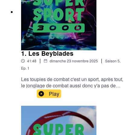
1. Les Beyblades
|
|
41:48
dimanche 23 novembre 2025
Saison
5
,
Ep.
1
Les toupies de combat c'est un sport, après tout,
le jonglage de combat aussi donc y'a pas de
raison !Le discord :
Play
https://discord.gg/eUTA6CB2hKMusic : Funky
Sundays by Adhesive Wombat