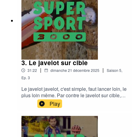
3. Le javelot sur cible
|
|
31:22
dimanche 21 décembre 2025
Saison
5
,
Ep.
3
Le javelot javelot, c'est simple, faut lancer loin, le
plus loin même. Par contre le javelot sur cible,
faut être précis, et lancer juste, mais pas loin,
Play
bon, on vous explique tout dans l'épisode en
gros.Le discord :
https://discord.gg/eUTA6CB2hKMusic : Funky
Sundays by Adhesive Wombat