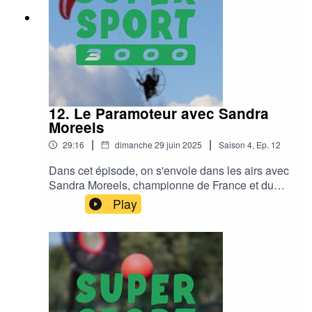
12. Le Paramoteur avec Sandra
Moreels
|
|
29:16
dimanche 29 juin 2025
Saison
4
,
Ep.
12
Dans cet épisode, on s'envole dans les airs avec
Sandra Moreels, championne de France et du
monde de Paramoteur !L'instagram de Sandra :
Play
https://www.instagram.com/sandra.moreelsLe
discord : https://discord.gg/eUTA6CB2hKMusic :
Funky Sundays by Adhesive Wombat