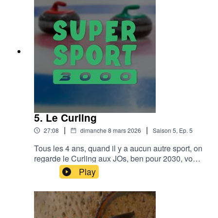
5. Le Curling
|
|
27:08
dimanche 8 mars 2026
Saison
5
,
Ep.
5
Tous les 4 ans, quand il y a aucun autre sport, on
regarde le Curling aux JOs, ben pour 2030, vous
serez prêts !Le discord :
Play
https://discord.gg/eUTA6CB2hKMusic : Funky
Sundays by Adhesive Wombat