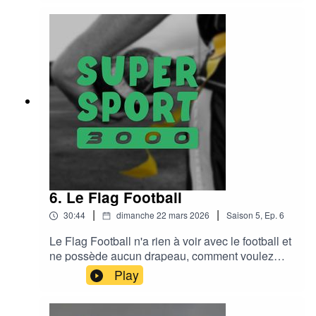
6. Le Flag Football
|
|
30:44
dimanche 22 mars 2026
Saison
5
,
Ep.
6
Le Flag Football n'a rien à voir avec le football et
ne possède aucun drapeau, comment voulez
vous qu'on s'y retrouveLe discord :
Play
https://discord.gg/eUTA6CB2hKMusic : Funky
Sundays by Adhesive Wombat