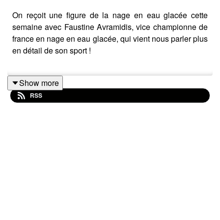
On reçoit une figure de la nage en eau glacée cette
semaine avec Faustine Avramidis, vice championne de
france en nage en eau glacée, qui vient nous parler plus
en détail de son sport !
Show more
Le discord :
https://discord.gg/eUTA6CB2hK
RSS
Music : Funky Sundays by Adhesive Wombat