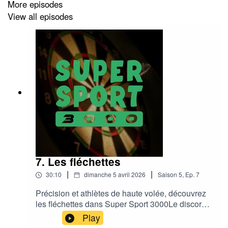
More episodes
View all episodes
7. Les fléchettes
|
|
30:10
dimanche 5 avril 2026
Saison
5
,
Ep.
7
Précision et athlètes de haute volée, découvrez
les fléchettes dans Super Sport 3000Le discord :
https://discord.gg/eUTA6CB2hKMusic : Funky
Play
Sundays by Adhesive Wombat