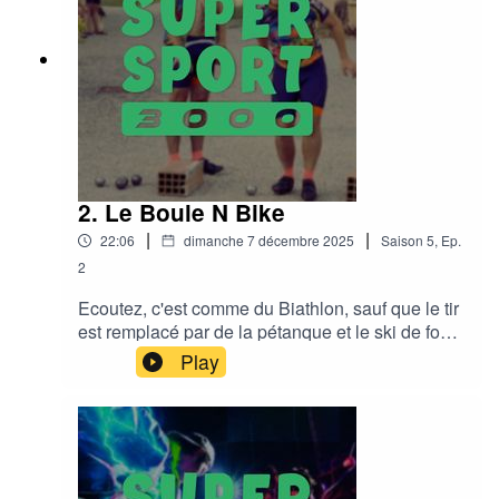
2. Le Boule N Bike
|
|
22:06
dimanche 7 décembre 2025
Saison
5
,
Ep.
2
Ecoutez, c'est comme du Biathlon, sauf que le tir
est remplacé par de la pétanque et le ski de fond
par du vélo, finalement, le titre explique très bien
Play
ce que c'est Le discord :
https://discord.gg/eUTA6CB2hKMusic : Funky
Sundays by Adhesive Wombat