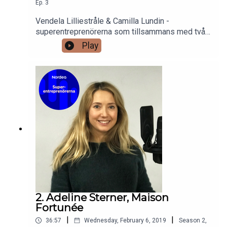
Ep.
3
Vendela Lilliestråle & Camilla Lundin -
superentreprenörerna som tillsammans med två
andra grundat Qalora Capital- en match making
Play
tjänst för startups & investerare från hela
Europa.Vidare, driver tjejerna ett Instagram konto
Business & Dreams där de uppmuntrar fler tjejer
att starta eget och lyfter kvinnliga förebilder och
entreprenörer. De har dessutom ett eget
klädmärke, har precis startat en bokklubb och så
driver de en podd.
2. Adeline Sterner, Maison
Fortunée
|
|
36:57
Wednesday, February 6, 2019
Season
2
,