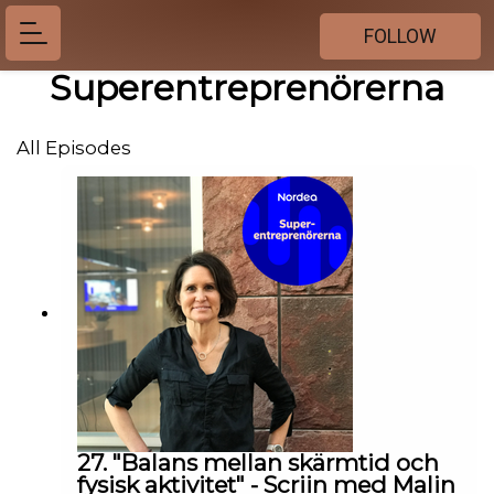
FOLLOW
Superentreprenörerna
All Episodes
27. "Balans mellan skärmtid och
fysisk aktivitet" - Scriin med Malin