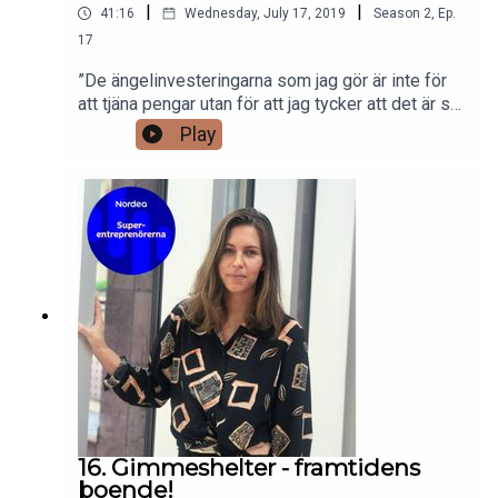
|
|
41:16
Wednesday, July 17, 2019
Season
2
,
Ep.
17
”De ängelinvesteringarna som jag gör är inte för
att tjäna pengar utan för att jag tycker att det är så
fantastiskt roligt att jobba tillsammans med de
Play
bolagen.”Louise Samet har en gedigen bakgrund
och erfarenhet från startup scenen i
stockholm.Varit försäljningschef på Klarna,
ansvarat för investeringsverksamheten på
Norrsken, gjort egna investeringar i startups och
nu partner i Londonbaserade Blossom
Capital.Louise utmaning till oss alla är att våga
mer, våga stå upp för sina handlingar och backa
varandra!
16. Gimmeshelter - framtidens
boende!