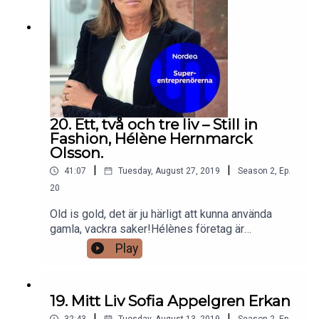
20. Ett, två och tre liv – Still in
Fashion, Hélène Hernmarck
Olsson.
|
|
41:07
Tuesday, August 27, 2019
Season
2
,
Ep.
20
Old is gold, det är ju härligt att kunna använda
gamla, vackra saker!Hélènes företag är
specialiserat på försäljning av vintageväskor. Hon
Play
ser till att skönhet, design och funktion tas tillvara
och ger oss möjlighet att frossa i klassisk design
på ett hållbart sätt!Väskor andas historia och var
19. Mitt Liv Sofia Appelgren Erkan
och en har sin egen berättelse. Följ med och
|
|
lyssna på ett härligt samtal med en kunnig och