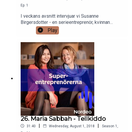
Ep.
1
I veckans avsnitt intervjuar vi Susanne
Birgersdotter - en serieentreprenör, kvinnan
bakom spelet iGotcha som var föregångare till
Play
Pokémon, hennes app till 5:2 dieten toppade
AppStore och nu i dagarna släpper hon sin första
bok Pivotal Moments.Lyssna och inspireras av
Susannes resa från hennes första app från
köksbordet till Birgersdotters imperium.
26. Maria Sabbah - Tellkiddo
|
|
31:40
Wednesday, August 1, 2018
Season
1
,