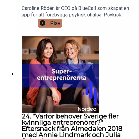
Caroline Rödén är CEO på BlueCall som skapat en
app för att förebygga psykisk ohälsa. Psykisk
ohälsa är ett stort samhällsproblem som kan
Play
drabba alla. Med Bluecall har Caroline och hennes
kollegor skapat ett enkelt sätt att hjälpa och
kanske undvika sjukskrivningar. Inom Healthtech
ses Bluecall som väldigt lovande och med
investerare som bland annat Ashkan Fardost,
Helena Schiller, Fredrik Åhlberg och Cecilia
Storåkers Hjelmstedt i ryggen har de redan både
skapat en intressant start och framförallt en
spännande framtid. Välkomna att lyssna in!
24. "Varför behöver Sverige fler
kvinnliga entreprenörer?"
Eftersnack från Almedalen 2018
med Annie Lindmark och Julia