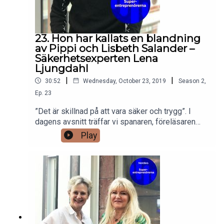
23. Hon har kallats en blandning
av Pippi och Lisbeth Salander –
Säkerhetsexperten Lena
Ljungdahl
|
|
30:52
Wednesday, October 23, 2019
Season
2
,
Ep.
23
”Det är skillnad på att vara säker och trygg”. I
dagens avsnitt träffar vi spanaren, föreläsaren
och säkerhetsexperten Lena Ljungdahl. Kan man
Play
styra över sig själv om man skulle bli väldigt rädd
eller stressad/hotad?Ser hotbilden annorlunda ut
för män och kvinnor?Vad är kvinnor rädda för och
finns det fog för rädslan? Dessa frågor reder vi
ut där Lena ger värdefulla tips om hur vi alla kan
jobba med vår känsla av trygghet och vad vi kan
göra konkret för att höja säkerheten för oss och
vår omgivning.