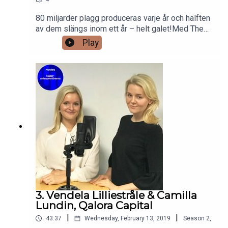
80 miljarder plagg produceras varje år och hälften
av dem slängs inom ett år – helt galet!Med The
WOW closet vill Oksana Poliakova och Anna
Play
Ceornea introducera ett smartare sätt att
konsumera mode – hyra istället för att köpa.Hyr
en designerklänning till Ellegalan, Nobelfesten,
bröllop eller till födelsedagsmiddagen som
många andra har gjort.Med passion och hållbarhet
bjuder de in dig till en värld av upplevelser.Vi
pratar om crowdfunding, hållbarhet och vikten av
att tro på sin idé trots olika motgångar man möter
på vägen.
3. Vendela Lilliestråle & Camilla
Lundin, Qalora Capital
|
|
43:37
Wednesday, February 13, 2019
Season
2
,