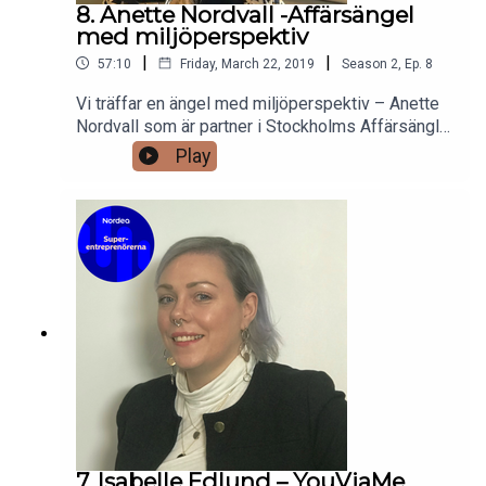
både där och i Sverige som entreprenör.Mycket
8. Anette Nordvall -Affärsängel
positivitet, glädje och inspiration bjuder hon på!
med miljöperspektiv
|
|
57:10
Friday, March 22, 2019
Season
2
,
Ep.
8
Vi träffar en ängel med miljöperspektiv – Anette
Nordvall som är partner i Stockholms Affärsänglar
bjuder in till ett himla härligt samtal om
Play
entreprenörskap, startups, tid, fokus och massor
av mer! Man vill veta och höra mer av henne hela
tiden. Ledarskap och rådgivning med historik och
fokus på framtid. Detta med en stark personlig
touch. Välkommen att lyssna!"
7. Isabelle Edlund – YouViaMe