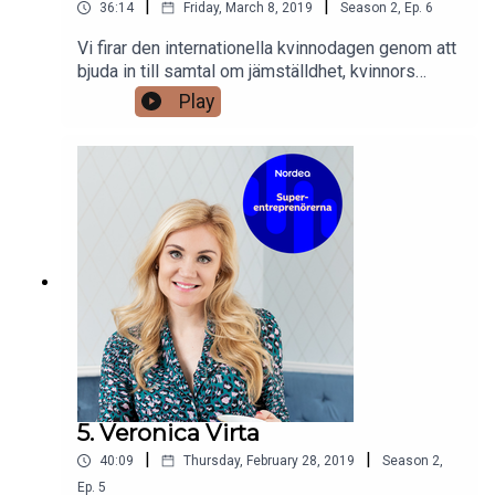
|
|
36:14
Friday, March 8, 2019
Season
2
,
Ep.
6
Vi firar den internationella kvinnodagen genom att
bjuda in till samtal om jämställdhet, kvinnors
rättigheter och orättvisor i världen. Denna gång
Play
har vi med oss vår hittills yngsta gäst tillika
entreprenör Camilla Larsson. Ung stil, ungt uttryck
och massor med erfarenhet! Camilla är grundare
av klädmärket Mamilla och bloggare känd som
Millamills. Det går inte att undvika att komma in
på generation Z när man träffar en öppen, kreativ
och driven person som Camilla och det gör vi inte
heller.Häng med på en passionerad resa som
skvallrar om framtidens entreprenörer. Det här är
en urkraft vi kommer se mer av!
5. Veronica Virta
|
|
40:09
Thursday, February 28, 2019
Season
2
,
Ep.
5