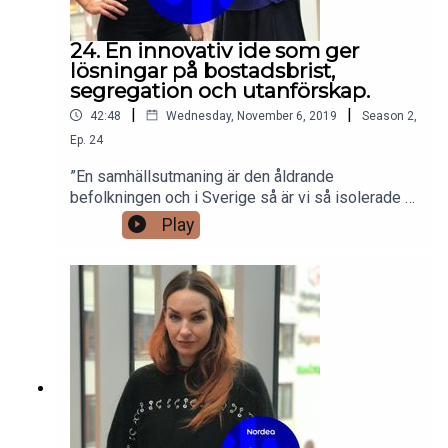
24. En innovativ ide som ger
lösningar på bostadsbrist,
segregation och utanförskap.
|
|
42:48
Wednesday, November 6, 2019
Season
2
,
Ep.
24
”En samhällsutmaning är den åldrande
befolkningen och i Sverige så är vi så isolerade i
våra åldersgrupper”I dagens avsnitt möter vi Anna
Play
och Ann som med en lika enkel som genialisk
matchningstjänst löser det. Deras tjänst ser
också till att vi möts mellan olika generationer
och den utvecklas ur användarnas perspektiv.
Dagens samtal ger hopp om en hållbarare framtid
med många intressanta vinklingar och nya sätt att
tänka. Välkommen att lyssna in.