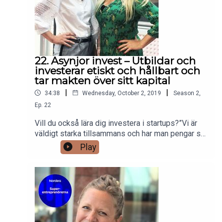
22. Asynjor invest – Utbildar och
investerar etiskt och hållbart och
tar makten över sitt kapital
|
|
34:38
Wednesday, October 2, 2019
Season
2
,
Ep.
22
Vill du också lära dig investera i startups?”Vi är
väldigt starka tillsammans och har man pengar så
har man makt”.Vi samtalar med Monica Hedberg
Play
och Margareta Neld som är grundare av Asynjor
Invest och brinner för att få in kvinnor i
styrelser.Styrelsearbete är historiskt
mansdominerat samtidigt som forskning visar att
företag med jämställda styrelser når bättre
resultat. Det är här Asynjor kommer in med
samlad kunskap, kompetens och vilja till