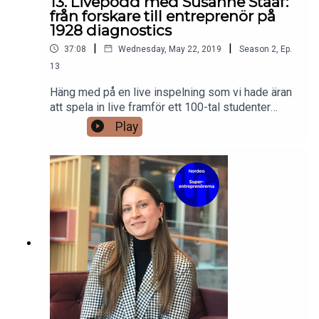
13. Livepodd med Susanne Staaf:
avsnitt av Superentreprenörerna.
från forskare till entreprenör på
1928 diagnostics
|
|
37:08
Wednesday, May 22, 2019
Season
2
,
Ep.
13
Häng med på en live inspelning som vi hade äran
att spela in live framför ett 100-tal studenter
under SM i Ekonomi på Handelshögskolan i
Play
Göteborg. Vi hade förmånen att intervjua Susanne
Staaf, medgrundare av 1928 Diagnostics– ett
Göteborgsbaserat bolag som bekämpar den
globala utmaningen med antibiotikaresistens. Var
med på Susannes spännande resa från forskare
till en väldigt framgångsrik bolagsbyggare där
bolaget bl.a. har utsetts till en av världens
ledande teknikpionjärer av World Economic
Forum.