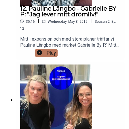
12. Pauline Längbo - Gabrielle BY
P: "Jag lever mitt drömliv!"
|
|
35:16
Wednesday, May 8, 2019
Season
2
,
Ep.
12
Mitt i expansion och med stora planer träffar vi
Pauline Längbo med märket Gabrielle By P." Mitt
VARFÖR i mitt entreprenörskap –det livet jag
Play
lever idag är precis det jag drömde om när jag
pluggade. Jag visste bara inte hur jag skulle ta
mig dit."Med starkt intresse för hållbarhet och det
unika skapar Pauline accessoarer genom
återvunnet material. Gammalt blir som nytt och
med det har hon gjort succé. I år siktar hon på
expansion i Sverige och därefter hägrar USA.
Häng med i ett sprakande samtal om framtida
möjligheter!