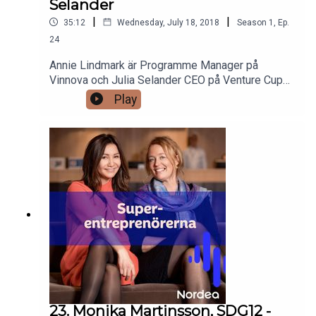
Selander
|
|
35:12
Wednesday, July 18, 2018
Season
1
,
Ep.
24
Annie Lindmark är Programme Manager på
Vinnova och Julia Selander CEO på Venture Cup
Sweden. I detta avsnitt reflekterar vi över den
Play
panel som Annie modererade och Julia deltog i
under Almedalen 2018. Vi utforskar möjligheter
och utmaningar, vi pratar innovation och hur långt
vi har kommit i Sverige. Häng med!
23. Monika Martinsson, SDG12 -