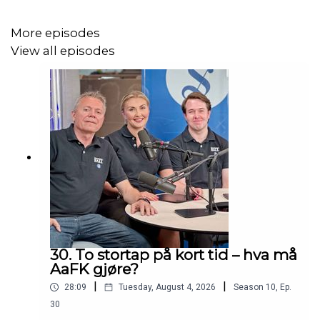
runde i august.
More episodes
View all episodes
30. To stortap på kort tid – hva må
AaFK gjøre?
|
|
28:09
Tuesday, August 4, 2026
Season
10
,
Ep.
30