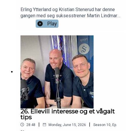
Erling Ytterland og Kristian Stenerud har denne
gangen med seg suksesstrener Martin Lindmark.
AaFKs kvinnelag har tatt Toppserien med storm
Play
og ligger på andreplass etter fjorårets opprykk. I
tillegg er de klare for cupfinalen for første gang i
historien. Lindmark forteller om hvorfor de har
lykkes så godt i år, interessen rundt
nøkkelspillerne, mulighetene i cupfinalen, og han
svarer på Yttis medaljegaranti.
26. Ellevill interesse og et vågalt
tips
|
|
28:48
Monday, June 15, 2026
Season
10
,
Ep.