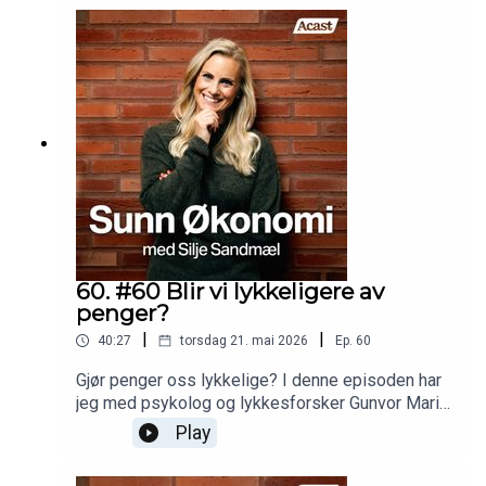
60. #60 Blir vi lykkeligere av
penger?
|
|
40:27
torsdag 21. mai 2026
Ep.
60
Gjør penger oss lykkelige? I denne episoden har
jeg med psykolog og lykkesforsker Gunvor Marie
Dyrdal, som har doktorgrad i positiv psykologi -
Play
og vi dykker ned i forskningen på penger og
lykke. Vi gir deg 8 konkrete hverdagsvaner