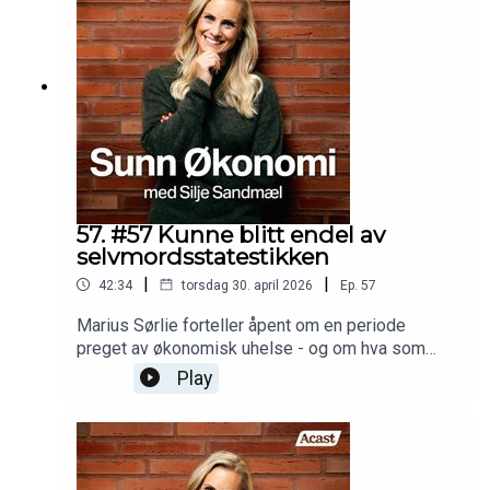
impulskjøp og raske avgjørelser kan bli ekstra
vanskelig, og hvordan skam og stress ofte følger
med. Men episoden handler også om strategier,
mestring og hvordan man kan bygge et
økonomisk system som faktisk fungerer for en
ADHD-hjerne.En ærlig episode om dopamin,
økonomi og følelsen av å være både smart og
kaotisk samtidig.
57. #57 Kunne blitt endel av
selvmordsstatestikken
|
|
42:34
torsdag 30. april 2026
Ep.
57
Marius Sørlie forteller åpent om en periode
preget av økonomisk uhelse - og om hva som
faktisk hjalp. En sterk historie om å be om hjelp
Play
før det er for sent.