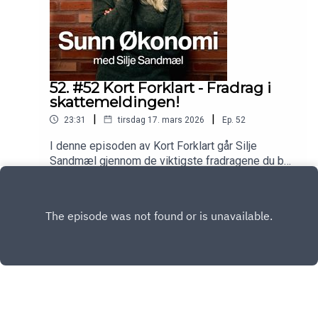
52. #52 Kort Forklart - Fradrag i
skattemeldingen!
|
|
23:31
tirsdag 17. mars 2026
Ep.
52
I denne episoden av Kort Forklart går Silje
Sandmæl gjennom de viktigste fradragene du bør
sjekke før du leverer skattemeldingen for 2025.
Play
Du får vite hvilke fradrag som gjelder, hva de kan
være verdt i kroner og øre - og hva du selv må
kontrollere.