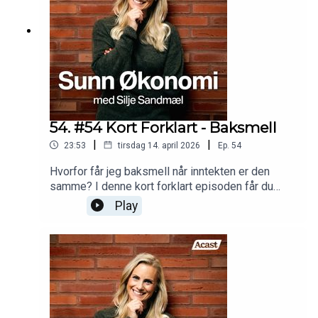
54. #54 Kort Forklart - Baksmell
|
|
23:53
tirsdag 14. april 2026
Ep.
54
Hvorfor får jeg baksmell når inntekten er den
samme? I denne kort forklart episoden får du
svaret.
Play