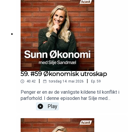
somforskning viser faktisk gjør oss lykkeligere.
59. #59 Økonomisk utroskap
|
|
40:42
torsdag 14. mai 2026
Ep.
59
Penger er en av de vanligste kildene til konflikt i
parforhold. I denne episoden har Silje med
psykolog Gunvor Marie Dyrdal, og sammen
Play
dykker de ned i det som virkelig ligger bak
kranglene om økonomi. For det handler sjelden
om selve pengene - det handler om pengesynet.
De gir deg konkrete verktøy for hvordan du og