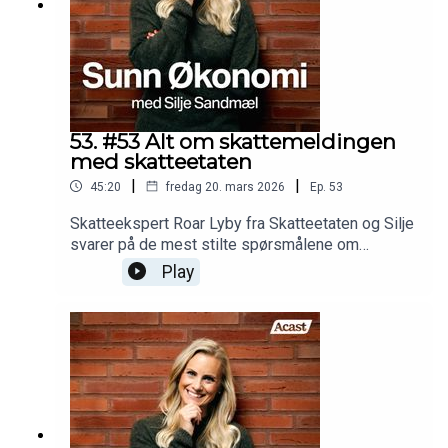
53. #53 Alt om skattemeldingen
med skatteetaten
|
|
45:20
fredag 20. mars 2026
Ep.
53
Skatteekspert Roar Lyby fra Skatteetaten og Silje
svarer på de mest stilte spørsmålene om
skattemeldingen. Må man endre markedsverdien
Play
på boligen? Hvorfor får man baksmell? Har jeg
rett på reisefradrag? Og må man registrere
verdien på kryptovaluta? I denne episoden får du
endelig svarene!