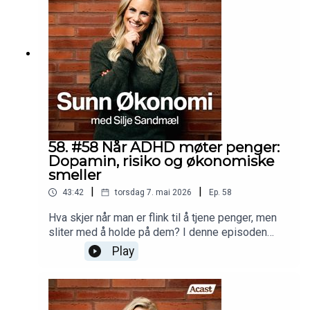
partneren din kan snakke om økonomi uten at det
går i lås, og hvordan dere kan forstå hverandres
forhold til penger bedre.
58. #58 Når ADHD møter penger:
Dopamin, risiko og økonomiske
smeller
|
|
43:42
torsdag 7. mai 2026
Ep.
58
Hva skjer når man er flink til å tjene penger, men
sliter med å holde på dem? I denne episoden
møter Silje, Halvor som lever med ADHD, og som
Play
åpent forteller om store økonomiske oppturer,
impulsive valg, risikotaking og perioder med
dårlig kontroll.Sammen snakker de om hvordan
ADHD kan påvirke forholdet til penger, hvorfor