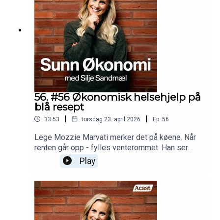
56. #56 Økonomisk helsehjelp på
blå resept
|
|
33:53
torsdag 23. april 2026
Ep.
56
Lege Mozzie Marvati merker det på køene. Når
renten går opp - fylles venterommet. Han ser
søvnløsheten, magesmertene,
Play
muskelspenningene. Symptomer på noe han ikke
kan sette navn på i journalen - og ikke kan skrive
resept på. «Økonomis utbrenthet» er ikke en
diagnose. I denne episoden snakker vi om hva
han ser fra legekontoret- og om kampsaken min:
blå resept på økonomisk helsehjelp.