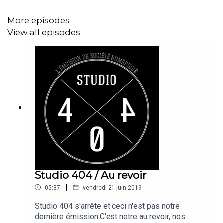
discuter avec nous sur
notre forum
!
More episodes
---------
View all episodes
Ecoutez Studio 404 sur Apple Podcasts
:
itunes.apple.com/us/podcast/id574827178?mt=2
Ecoutez Studio 404 sur n'importe quelle app de
podcasts :
feed.pippa.io/public/shows/studio-404
Rejoignez-nous :
Sur le twitter de Qualiter : @
dequaliter
(
goo.gl/Vt89gb
)
Sur le twitter de Studio 404 :
@
Studio404
(
goo.gl/Zt3W3M
)
Studio 404 / Au revoir
|
05:37
vendredi 21 juin 2019
Vous pouvez également soutenir Qualiter en participant
à notre patreon :
goo.gl/G9t7De
Studio 404 s'arrête et ceci n'est pas notre
dernière émission.C'est notre au revoir, nos