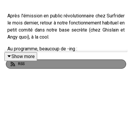
Après l'émission en public révolutionnaire chez Surfrider
le mois dernier, retour à notre fonctionnement habituel en
petit comité dans notre base secrète (chez Ghislain et
Angy quoi), à la cool.
Au programme, beaucoup de -ing :
Show more
Co-Living avec Sylvain
RSS
Fin du scoring avec Daz
Shoulder-surfing avec Mélissa
Safe-spacing avec FibreTigre
Le tout est évidemment animé par un Laming, enregistré
par un Ghislaining, coordonné par un Saming et spectaté
par un Nicoling, sans oublier le Angying de Qualiter pour
nos jingles.
Bonne écoute et comme d'hab, n'hésitez pas à venir