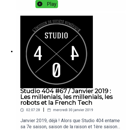
excuses, nos explications et nos remerciements
Play
à vous.On vous embrasse très très
fort.Digit@lement vôtre, l'équipe de 404 <3
Studio 404 #67 / Janvier 2019 :
Les millenials, les millenials, les
robots et la French Tech
|
02:07:28
mercredi 30 janvier 2019
Janvier 2019, déjà ! Alors que Studio 404 entame
sa 7e saison, saison de la raison et 1ère saison